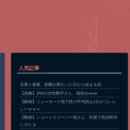
人気記事
先輩と後輩、距離が変わった日から始まる恋
【画像】JRAの女性騎手さん、陰好みwww
【動画】ニューヨーク地下鉄の平均的な1日がコレら
しいｗｗｗ
【動画】ショートスリーパー堀さん、対面で高須幹弥
にキレる