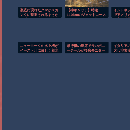
裏庭に現れたクマがスカ
【神キャッチ】時速
インドネ
ンクに撃退されるまさか
110kmのジェットコース
でアメリ
の瞬間！！
ターで飛んできた靴を奇
殺害を武
跡のキャッチ！全員大歓
喜ｗ
ニューヨークの水上機が
飛行機の座席で長いポニ
イタリア
イースト川に激しく着水
ーテールが後席モニター
火し溶岩
する恐怖の瞬間！！
を塞ぐ迷惑行為！！
ンジに染