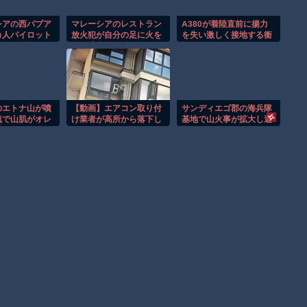
シアの西パプア
マレーシアのレストラン
A380が着陸直前に揚力
カ人パイロット
放火犯が自分の足に火を
を失い激しく接地する衝
装組織が主張。
つけ逃走する瞬間！！
撃の瞬間！！
のエトナ山が噴
【動画】エアコン取り付
サンディエゴ郡の海兵隊
流で山肌がオレ
け業者が高所から落下し
基地で山火事が拡大し避
まる！！
てしまう事故。
難命令！！