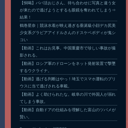
【恫喝】パパ活おじさん、待ち合わせに写真と違う女
が来たので逃げようとするも眼鏡を奪われてしまう⇒
結果！
鶴巻星奈｜競泳水着が映え過ぎる垂涎級小顔デカ尻美
少女系グラビアアイドルさんのドスケベボディが鬼シ
コい
【動画】これはお見事。中国重慶市で珍しい事故が撮
影される。
【動画】ロシア軍のドローンをネット発射装置で撃墜
するウクライナ。
【動画】逃げる判断はやっ！埼玉でスマホ運転のプリ
ウスに当て逃げされる車載。
【動画】よく助けられたな。岐阜の川で外国人が溺れ
てしまう事故。
【動画】自動ドアの仕組みを理解した富山のツバメが
賢い。