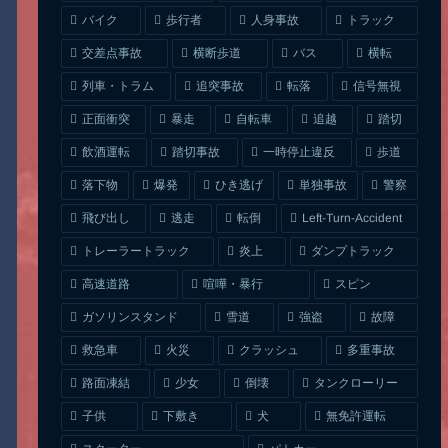
人身事故
トラック
バイク
歩行者
交差点事故
横断歩道
バス
横転
列車・トラム
追突事故
信号無視
転落
正面衝突
自転車
暴走
追越
踏切
一時停止違反
飲酒運転
踏切事故
歩道
ひき逃げ
単独事故
落下物
爆発
警察
Left-Turn-Accident
飛び出し
逃走
転倒
トレーラートラック
ダンプトラック
炎上
喧嘩・暴行
高速道路
スピン
ガソリンスタンド
雪道
強盗
故障
クラッシュ
多重事故
救急車
火災
タンクローリー
路面凍結
少女
倒壊
無免許運転
下敷き
子供
犬