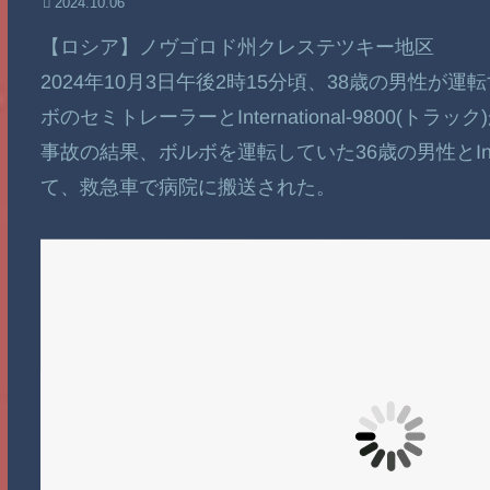
2024.10.06
【ロシア】ノヴゴロド州クレステツキー地区
2024年10月3日午後2時15分頃、38歳の男性
ボのセミトレーラーとInternational-9800(トラ
事故の結果、ボルボを運転していた36歳の男性とInter
て、救急車で病院に搬送された。