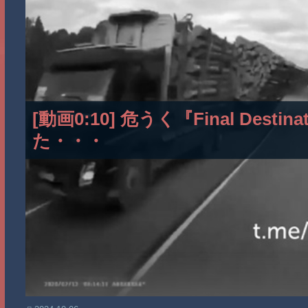
[動画0:10] 危うく『Final Des
た・・・