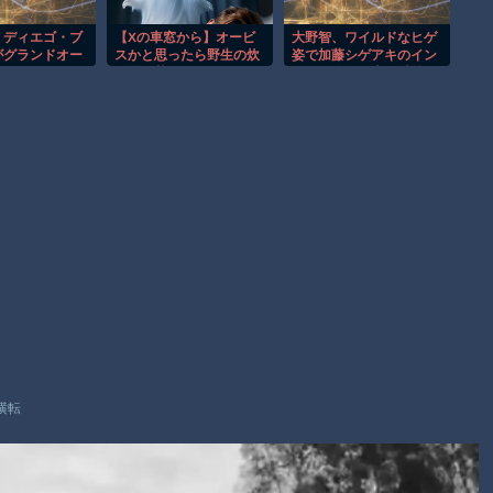
【動画】自動ドアの仕組みを理解した富山のツバメが賢い。
【朗報】Amazon、汗が飛び散る灼熱の「マンガ毎週末セール
】ディエゴ・ブ
【Xの車窓から】オービ
大野智、ワイルドなヒゲ
がグランドオー
スかと思ったら野生の炊
姿で加藤シゲアキのイン
（50%還元）」を開催！
わらせるようで
飯器で草 ほか
スタに降臨！本人以外の
二部】 第１６
SNSでは初？【画像】
子供向け漫画、謎の闇の大会に参加しがち問題
Powered by livedoor 相互RSS
横転