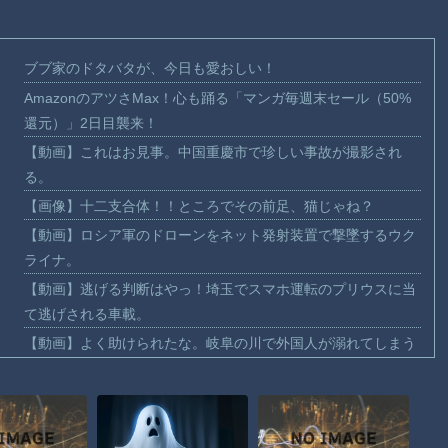
ブブ家のドタバタが、今日も愛おしい！
AmazonのアツさMax！心も踊る「マンガ毎週末セール（50%
還元）」2日目襲来！
【動画】これはお見事。中国重慶市で珍しい事故が撮影され
る。
【画像】十二支合体！！ところでその前足、猫じゃね？
【動画】ロシア軍のドローンをネット発射装置で撃墜するウク
ライナ。
【動画】逃げる判断はやっ！埼玉でスマホ運転のプリウスに当
て逃げされる車載。
【動画】よく助けられたな。岐阜の川で外国人が溺れてしまう
事故。
渡邊渚さん「私がPTSDと診断された当時、世間はまだPTSDと
いう言葉は浸透されていませんでした」