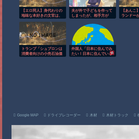
【エロ同人】身代わりの
夫が外で子どもを作って
【あんこ
地味な本好きの文官は、
しまったが、相手方が
ランドー
皇帝陛下の執拗な連続絶
「私生児になっては困
ダーを終
頂愛撫に抗えない
る」とお金を包んで頭を
す【FGO
下げに来ても応じず、晩
７話
年まで離婚に応じなかっ
た親戚の話→「一生復
讐...
トランプ「シュブロンは
外国人「日本に住んでみ
消費者向けの小売石油価
たい！日本に住んでいる
格を今すぐ引き下げ
外国人たちはこれだけい
ろ！」石油会社を脅迫
たんだ！！」
Google MAP
ドライブレコーダー
木材
木材トラック