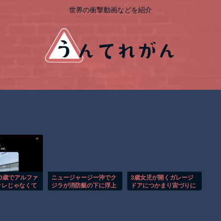
世界の衝撃動画などを紹介
0歳でアルファ
ニュージャージー沖でク
3歳女児が開くガレージ
クレじゃなくて
ジラが消防艇の下に浮上
ドアにつかまり宙づりに
えちゃう私って
し船が沈む衝撃映像！！
なる危険な瞬間！！