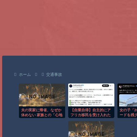
ホーム
交通事故
夫の実家に帰省、なぜか
【自業自得】自主的にア
女の子「2
休めない 家族との「心地
フリカ移民を受け入れた
ードを残
よい距離」を考える
スペインの左派活動家の
一括で買
末路
素敵」