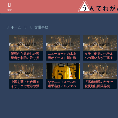
世界の衝撃動画などを紹介
検索
ホーム
交通事故
警察から逃走した容
ニューヨークの水上
女子「弱男のホテル
疑者が劇的に取り押
機がイースト川に激
への誘い方が丁寧す
さえられる瞬間！！
しく着水する恐怖の
ぎて引いちゃった」
瞬間！！
⇒ｗ
中国を襲った台風メ
なぜユニフォームの
『高市総理のヤラセ
イサークで竜巻や洪
選手名はアルファベ
被災地訪問限界突
水被害が広がる！！
ット表記なの？
破』と『ドカ食いダ
イスキ！ もちづきさ
ん､アニメ化決定！』
ほか 8/5 ネタ