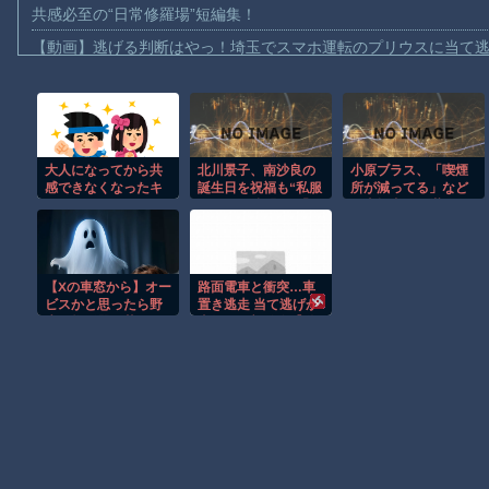
共感必至の“日常修羅場”短編集！
【動画】逃げる判断はやっ！埼玉でスマホ運転のプリウスに当て
【動画】よく助けられたな。岐阜の川で外国人が溺れてしまう事
渡邊渚さん「私がPTSDと診断された当時、世間はまだPTSDと
【動画】自動ドアの仕組みを理解した富山のツバメが賢い。
大人になってから共
北川景子、南沙良の
小原ブラス、「喫煙
【朗報】Amazon、汗が飛び散る灼熱の「マンガ毎週末セール（5
感できなくなったキ
誕生日を祝福も“私服
所が減ってる」など
【動画】高速道路を走行中の車からリアガラスが飛んでくる事故(ﾟo
ャラ
かぶり”が話題！「ど
の喫煙者の不満にピ
っちも24歳にみえ
シャリ 「じゃあやめ
子供向け漫画、謎の闇の大会に参加しがち問題
る」【画像】
れば？タバコなんて
家でだけ吸ってれば
【動画】ロシアの空挺兵、パラシュートが開かずに墜落してしま
いい」
【Xの車窓から】オー
路面電車と衝突…車
【朗報】大人気漫画「GANTZ」がAmazonでなんと全巻100円ｗ
ビスかと思ったら野
置き逃走 当て逃げか
生の炊飯器で草 ほ
事故の一部始終【動
まだ墓石があるだけマシと見るべきか。今はもう合葬墓ばかり
か
画あり】
Powered by livedoor 相互RSS