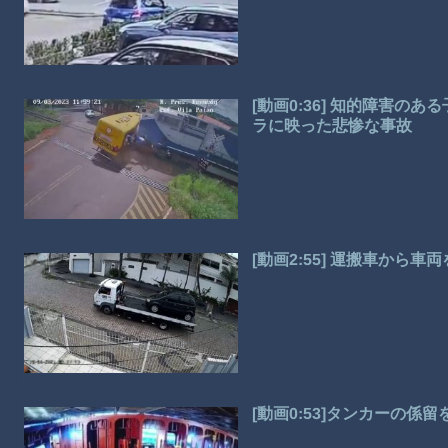
[動画0:36] 知的障害
ラに映った悲惨な事故
[動画2:55] 運搬車から
[動画0:53]タンカーの係