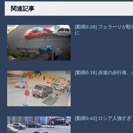
関連記事
[動画0:28] フェラー
に
[動画0:18] 歩道の歩行
[動画0:43] ロシア人強