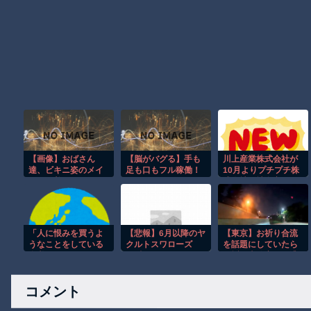
【画像】おばさん
【脳がバグる】手も
川上産業株式会社が
達、ビキニ姿のメイ
足も口もフル稼働！
10月よりプチプチ株
ド服を着る
ワンマンバンドが異
式会社に社名変更
次元すぎたｗ
「人に恨みを買うよ
【悲報】6月以降のヤ
【東京】お祈り合流
うなことをしている
クルトスワローズ
を話題にしていたら
自覚はあるんだな」
13勝33敗
お祈り車線変更に遭
と高市首相を嘲笑っ
遇してしまうドラレ
た左派、平和記念式
コ。
コメント
典での演説にケチを
付けるも……