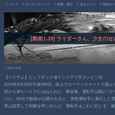
バイク
ローラースケート
喧嘩・暴行
定点カメラ
防犯カ
[動画1:39] ライダーさん、少女
2024.10.06
【ベトナム】ビンフオック省ドンソアイ市タンビン坊
2024年9月29日午後9時頃、路上でローラースケートで遊
対から来たバイクにはねられた。事故後、運転手は駆けつ
けた。SNSで動画が公開されると、突然運転手に暴行した
男は謝罪して和解を申し出たが、運転手はこれに応じず、被