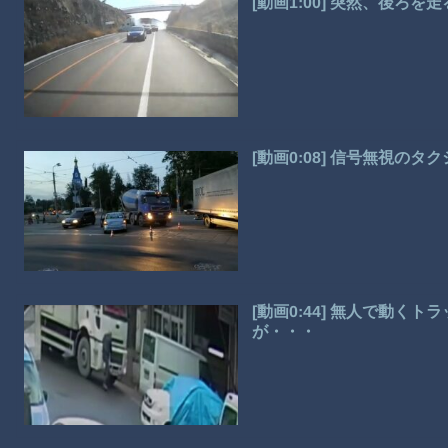
[動画1:00] 突然、後ろ
[動画0:08] 信号無視の
[動画0:44] 無人で動
が・・・