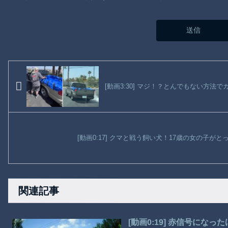
[動画3:30] マジ！？とんでもない方法
[動画0:17] クマと戦う飼い犬！17歳の女の子が
関連記事
[動画0:19] 赤信号に