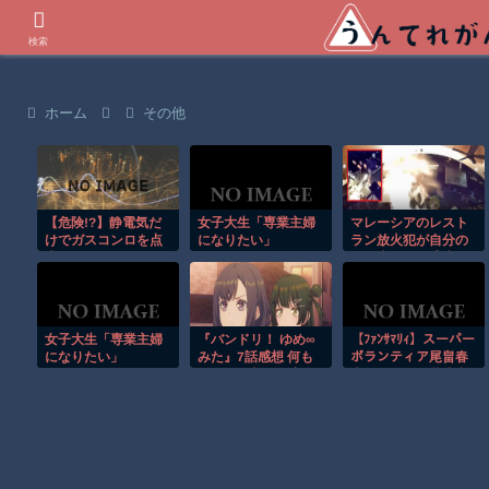
世界の衝撃動画などを紹介
検索
ホーム
その他
【危険!?】静電気だ
女子大生「専業主婦
マレーシアのレスト
けでガスコンロを点
になりたい」
ラン放火犯が自分の
火…
足に火をつけ逃走す
る瞬間！！
女子大生「専業主婦
『バンドリ！ ゆめ∞
【ﾌｧﾝｻﾏﾘｨ】スーパー
になりたい」
みた』7話感想 何も
ボランティア尾畠春
知らない都子が完全
夫さん(86) が熊本入
に騙されてる…
りへ「自分の飲む水
は自分で持ってい
く」「対価・飲食は
一切頂かない」