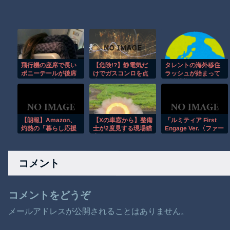
飛行機の座席で長い
【危険!?】静電気だ
タレントの海外移住
ポニーテールが後席
けでガスコンロを点
ラッシュが始まって
モニターを塞ぐ迷惑
火…
いる模様、「微妙な
行為！！
人ばっかで憧れな
い」と指摘する声
も……
【朗報】Amazon、
【Xの車窓から】整備
「ルミティア First
灼熱の「暮らし応援
士が2度見する現場猫
Engage Ver.〈ファー
サマーSale」を開催
案件 ほか
ストエンゲージ
中
Ver.〉」プラモデル
コメント
コメントをどうぞ
メールアドレスが公開されることはありません。