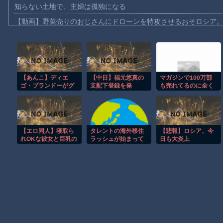
知らない土地で、主婦は孤独になる
【動画】野菜売りのおじさんにドローンを特攻させるおそロシア
【動画】首都高で4tトラックが原因の玉突き事故に巻き込まれた
【朗報】大人気漫画「GANTZ」がAmazonでなんと全巻100円ｗ
【動画】サッカーの試合中の落雷で選手1人が死亡、12人が負傷し
【あんこ】ディエ
【中日】福元悠真の
マガジンで100万部
まだ墓石があるだけマシと見るべきか。今はもう合葬墓ばかり
ゴ・ブランドーがグ
支配下登録を発
も売れてるのに全く
【動画】名古屋栄で不良外人が警察官を突き飛ばす。逮捕しろや
ランドオーダーを終
表！！
アニメ化されないこ
わらせるようです
のお漫画??
【動画】新型のさすまた、限界突破ｗｗｗｗｗｗ
【FGO二部】 第161
話 僕は一体なにをし
【話題】河内長野市で警官が包丁男に発砲したシーンのモザ無し
ているんだろう……
【エロ同人】寝取ら
タレントの海外移住
【悲報】ロシア、今
【謎】広島県が頑なに「はだしのゲンコラボ喫茶」をやらない理
れOKな彼女と巨乳の
ラッシュが始まって
日も大炎上
女上司が奪い合う
いる模様、「微妙な
ヒロインが死ぬアニメって四月は君の嘘くらいしかないような
夜、フェラと中出し
人ばっかで憧れな
で堕ちる瞬間を見せ
い」と指摘する声
つける！ｗ
も……
Powered by livedoor 相互RSS