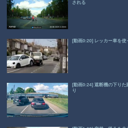
される
[動画0:20] レッカー車
[動画0:24] 遮断機の
り