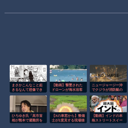
まさかこんなこと起
【動画】撃墜された
ニュージャージー沖
きるなんて想像でき
ドローンが海水浴客
でクジラが消防艇の
ないだろうから
で賑わうビーチに墜
下に浮上し船が沈む
落して3人死亡。
衝撃映像！！
ひろゆき氏「高市首
【Xの車窓から】整備
【動画】インドの本
相が熊本で避難所を
士が2度見する現場猫
格ストリートスイー
視察したのは3分だけ
案件 ほか
ツ、これはマジで美