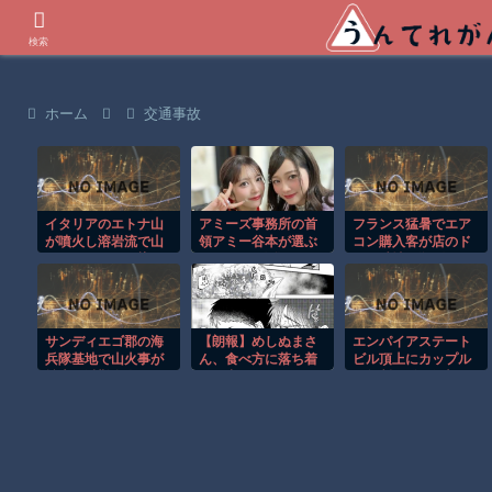
世界の衝撃動画などを紹介
検索
ホーム
交通事故
イタリアのエトナ山
アミーズ事務所の首
フランス猛暑でエア
が噴火し溶岩流で山
領アミー谷本が選ぶ
コン購入客が店のド
肌がオレンジに染ま
スペオキ5人集がつい
アを破壊し殺到！！
る！！
に決定してしまう
サンディエゴ郡の海
【朗報】めしぬまさ
エンパイアステート
兵隊基地で山火事が
ん、食べ方に落ち着
ビル頂上にカップル
拡大し避難命令！！
きが出る
が無断で登る衝撃の
事件！！