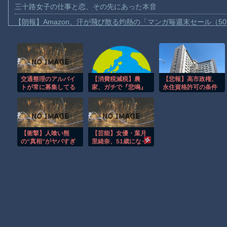
三十路女子の仕事と恋、その先にあった本音
【朗報】Amazon、汗が飛び散る灼熱の「マンガ毎週末セール（5
【動画】高速道路を走行中の車からリアガラスが飛んでくる事故(ﾟo
子供向け漫画、謎の闇の大会に参加しがち問題
【動画】ロシアの空挺兵、パラシュートが開かずに墜落してしま
交通整理のアルバイ
【消費税減税】農
【悲報】高市政権、
【動画】両方馬鹿（笑）ミニストップでトラックと衝突したドラレ
トが常に募集してる
家、ガチで『悲鳴』
永住資格許可の条件
【動画】地震発生時の熊本総合病院の手術室の様子が(((ﾟДﾟ)))
のは1カ月どころか1
を上げてしま
を爆上げいたす外国
日でみんな辞めてい
う・・・・・
人さん「もう日本え
【動画】野菜売りのおじさんにドローンを特攻させるおそロシア
くからだった
え
わ・・」・・・・・
【朗報】大人気漫画「GANTZ」がAmazonでなんと全巻100円ｗ
・・・・
【衝撃】人喰い熊
【芸能】女優・葉月
まだ墓石があるだけマシと見るべきか。今はもう合葬墓ばかり
の“真相”がヤバすぎ
里緒奈、51歳になっ
る‼
た近影が話題
【動画】新型のさすまた、限界突破ｗｗｗｗｗｗ
Powered by livedoor 相互RSS