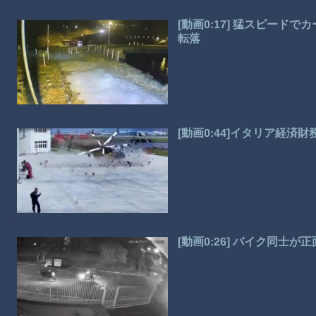
[動画0:17] 猛スピー
転落
[動画0:44]イタリア経
[動画0:26] バイク同士