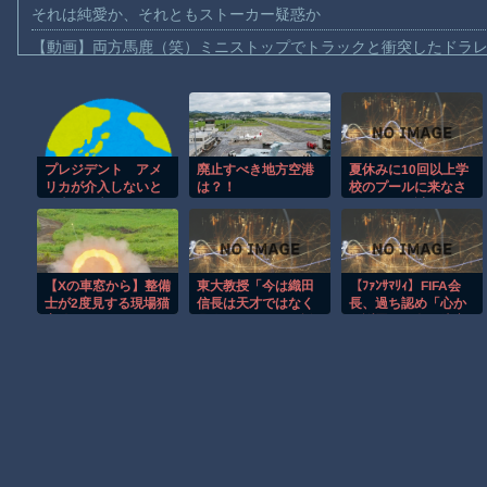
それは純愛か、それともストーカー疑惑か
【動画】両方馬鹿（笑）ミニストップでトラックと衝突したドラレ
【動画】地震発生時の熊本総合病院の手術室の様子が(((ﾟДﾟ)))
【動画】野菜売りのおじさんにドローンを特攻させるおそロシア
【動画】首都高で4tトラックが原因の玉突き事故に巻き込まれた
プレジデント アメ
廃止すべき地方空港
夏休みに10回以上学
【朗報】大人気漫画「GANTZ」がAmazonでなんと全巻100円ｗ
リカが介入しないと
は？！
校のプールに来なさ
【動画】サッカーの試合中の落雷で選手1人が死亡、12人が負傷し
日本円を守れない異
いとかいう謎ルール
常事態…高市首相の
あったよな
まだ墓石があるだけマシと見るべきか。今はもう合葬墓ばかり
悲願｢消費減税｣がた
どる悲劇的な結末
【動画】新型のさすまた、限界突破ｗｗｗｗｗｗ
[8/5]
【Xの車窓から】整備
東大教授「今は織田
【ﾌｧﾝｻﾏﾘｨ】FIFA会
【謎】広島県が頑なに「はだしのゲンコラボ喫茶」をやらない理
士が2度見する現場猫
信長は天才ではなく
長、過ち認め「心か
案件 ほか
凡人だったという説
ら謝罪」 留任決定
ヒロインが死ぬアニメって四月は君の嘘くらいしかないような
が強いがそれは違う
を英報道…W杯権利
と思う」
売却案を巡る大騒動
に、ネット「頭丸め
Powered by livedoor 相互RSS
て出直してこい」