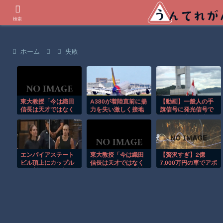
世界の衝撃動画などを紹介
検索
ホーム
失敗
東大教授「今は織田
A380が着陸直前に揚
【動画】一般人の手
信長は天才ではなく
力を失い激しく接地
旗信号に発光信号で
凡人だったという説
する衝撃の瞬間！！
答える海上自衛隊の
が強いがそれは違う
輸送艦。
と思う」
エンパイアステート
東大教授「今は織田
【贅沢すぎ】2億
ビル頂上にカップル
信長は天才ではなく
7,000万円の車でアボ
が無断で登る衝撃の
凡人だったという説
カドを買いに行く男
事件！！
が強いがそれは違う
ｗ
と思う」