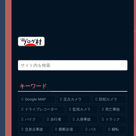
キーワード
Google MAP
定点カメラ
防犯カメラ
ドライブレコーダー
監視カメラ
死亡事故
人身事故
トラック
バイク
歩行者
交差点事故
横断歩道
バス
横転