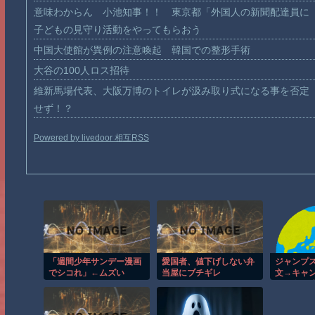
意味わからん 小池知事！！ 東京都「外国人の新聞配達員に
子どもの見守り活動をやってもらおう
中国大使館が異例の注意喚起 韓国での整形手術
大谷の100人ロス招待
維新馬場代表、大阪万博のトイレが汲み取り式になる事を否定
せず！？
Powered by livedoor 相互RSS
「週間少年サンデー漫画
愛国者、値下げしない弁
ジャンプ
でシコれ」←ムズい
当屋にブチギレ
文→キャ
した女を
欲求が満
43億円