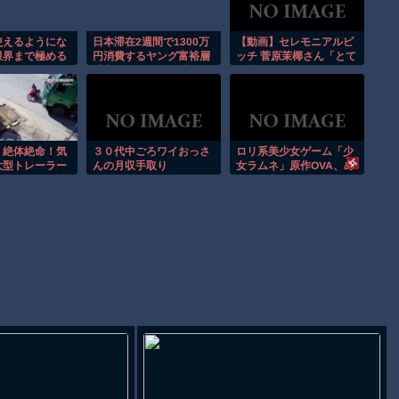
Powered by livedoor 相互RSS
使えるようにな
日本滞在2週間で1300万
【動画】セレモニアルピ
限界まで極める
円消費するヤング富裕層
ッチ 菅原茉椰さん「とて
 その２
「中国で人民元を稼ぎ、
も悔しいです」7月1日
安い日本で使う。最高」
(火)「東北楽天ゴールデ
ンイーグルス×千葉ロッ
テマリーンズ」
0] 絶体絶命！気
３０代中ごろワイおっさ
ロリ系美少女ゲーム「少
大型トレーラー
んの月収手取り
女ラムネ」原作OVA、め
にいたバイク乗
っちゃ売れる