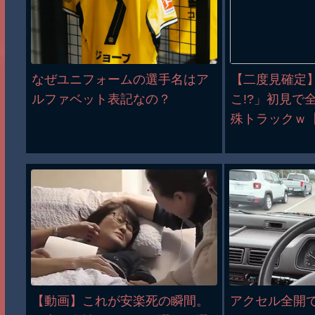
なぜユニフォームの選手名はア
【二度見確定
ルファベット表記なの？
こ!?」初見で
殊トラックｗ
【動画】これが安楽死の瞬間。
アクセル全開