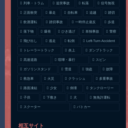
列車・トラム
追突事故
信号無視
転落
正面衝突
自転車
暴走
追越
踏切
一時停止違反
飲酒運転
踏切事故
歩道
ひき逃げ
単独事故
落下物
爆発
警察
Left-Turn-Accident
飛び出し
逃走
転倒
トレーラートラック
ダンプトラック
炎上
喧嘩・暴行
高速道路
スピン
ガソリンスタンド
雪道
強盗
故障
クラッシュ
多重事故
救急車
火災
タンクローリー
路面凍結
少女
倒壊
無免許運転
下敷き
子供
犬
スクーター
パトカー
相互サイト