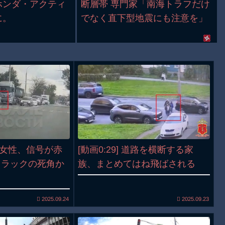
ホンダ・アクティ
断層帯 専門家「南海トラフだけ
に。
でなく直下型地震にも注意を」
高齢女性、信号が赤
[動画0:29] 道路を横断する家
トラックの死角か
族、まとめてはね飛ばされる
2025.09.24
2025.09.23