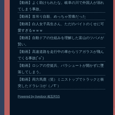
【動画】よく助けられたな。岐阜の川で外国人が溺れ
てしまう事故。
【動画】首吊り自殺、めっちゃ苦痛だった
【動画】白人女子高生さん、ただのバイトのくせに可
愛すぎるｗｗｗ
【動画】自動ドアの仕組みを理解した富山のツバメが
賢い。
【動画】高速道路を走行中の車からリアガラスが飛ん
でくる事故(ﾟoﾟ)
【動画】ロシアの空挺兵、パラシュートが開かずに墜
落してしまう。
【動画】両方馬鹿（笑）ミニストップでトラックと衝
突したドラレコが（ノ∇`）
Powered by livedoor 相互RSS