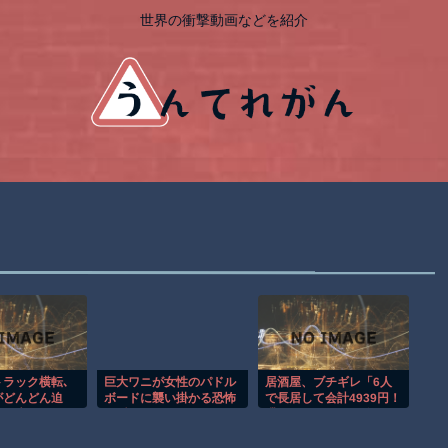
世界の衝撃動画などを紹介
ラック横転､
巨大ワニが女性のパドル
居酒屋、ブチギレ「6人
がどんどん迫
ボードに襲い掛かる恐怖
で長居して会計4939円！
場を失ったドラ
の瞬間！！
喋りたいだけなら公園に
恐怖
行ってくれ！！」