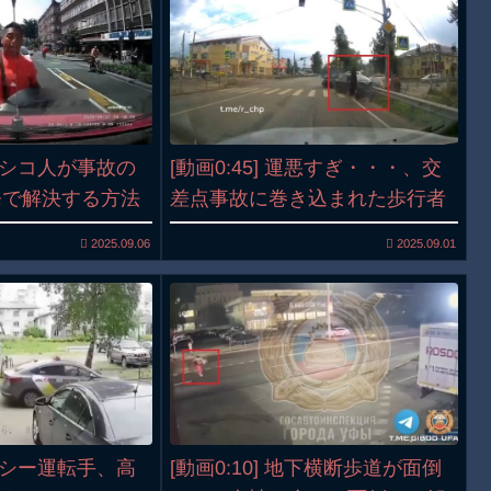
メキシコ人が事故の
[動画0:45] 運悪すぎ・・・、交
発で解決する方法
差点事故に巻き込まれた歩行者
2025.09.06
2025.09.01
タクシー運転手、高
[動画0:10] 地下横断歩道が面倒