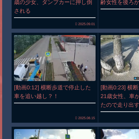
歳の少女、ダンプカーに押し倒
齢女性を後ろ
される
2025.09.01
[動画0:12] 横断歩道で停止した
[動画0:23] 
車を追い越し？！
21歳女性、車
たので走り出
2025.08.15