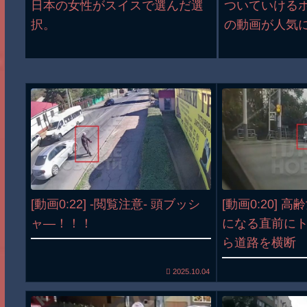
日本の女性がスイスで選んだ選
ついていける
択。
の動画が人気
[動画0:22] -閲覧注意- 頭ブッシ
[動画0:20] 
ャ―！！！
になる直前に
ら道路を横断
2025.10.04