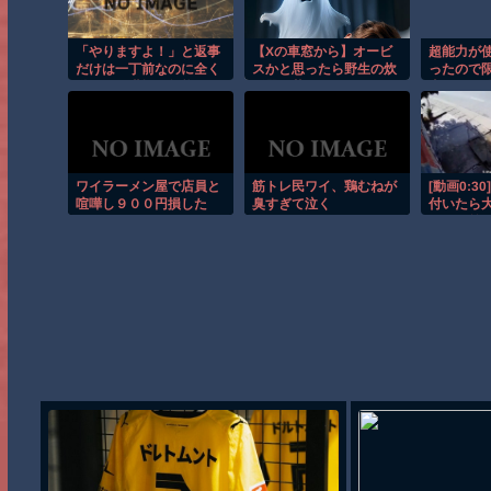
「やりますよ！」と返事
【Xの車窓から】オービ
超能力が
だけは一丁前なのに全く
スかと思ったら野生の炊
ったので
動かない職場の無能、催
飯器で草 ほか
事にした件
促しても放置→引き取ろ
うとすると「申し訳ない
からやる」と拒否…やる
気ないなら引き受けるな
よ・・・
ワイラーメン屋で店員と
筋トレ民ワイ、鶏むねが
[動画0:3
喧嘩し９００円損した
臭すぎて泣く
付いたら
の目の前
り