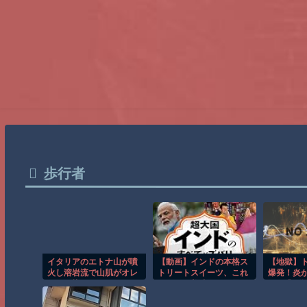
歩行者
イタリアのエトナ山が噴
【動画】インドの本格ス
【地獄】ト
火し溶岩流で山肌がオレ
トリートスイーツ、これ
爆発！炎
ンジに染まる！！
はマジで美味そうな雰囲
る…逃げ
気
イバーの