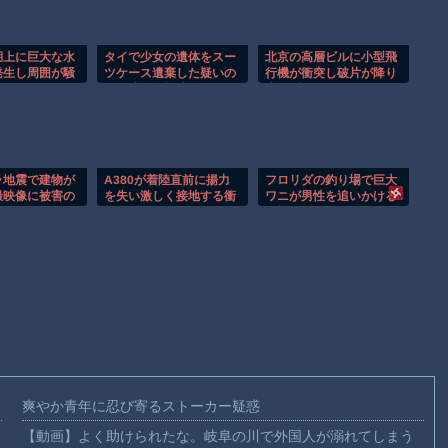
湖上に巨大な水
タイで少女の遺体をスー
北京の高層ビルに小型飛
発生し周囲が騒
ツケース遺棄した疑いの
行機が衝突し破片が降り
男が映る監視映像。
注ぐ瞬間！！
ラ地震で建物が
A380が着陸直前に揚力
フロリダの釣り場で巨大
撮映像に被害の
を失い激しく接地する衝
ワニが男性を追いかける
映る。
撃の瞬間！！
恐怖の瞬間！！
爽やか青年に忍び寄るストーカー疑惑
【動画】よく助けられたな。岐阜の川で外国人が溺れてしまう