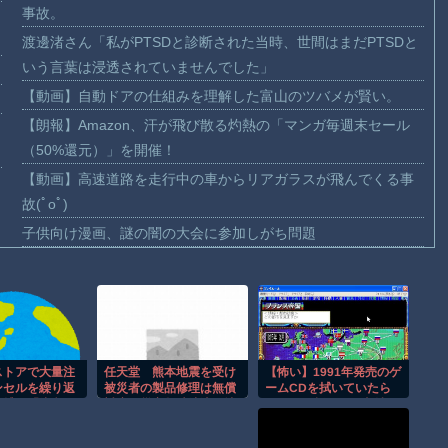
事故。
渡邊渚さん「私がPTSDと診断された当時、世間はまだPTSDと
いう言葉は浸透されていませんでした」
【動画】自動ドアの仕組みを理解した富山のツバメが賢い。
【朗報】Amazon、汗が飛び散る灼熱の「マンガ毎週末セール
（50%還元）」を開催！
【動画】高速道路を走行中の車からリアガラスが飛んでくる事
故(ﾟoﾟ)
子供向け漫画、謎の闇の大会に参加しがち問題
【動画】ロシアの空挺兵、パラシュートが開かずに墜落してし
まう。
【動画】両方馬鹿（笑）ミニストップでトラックと衝突したド
ラレコが（ノ∇`）
【朗報】大人気漫画「GANTZ」がAmazonでなんと全巻100円
ストアで大量注
任天堂 熊本地震を受け
【怖い】1991年発売のゲ
ンセルを繰り返
被災者の製品修理は無償
ームCDを拭いていたら
ｗｗｗｗｗｗ
逮捕 「注文で
対応（災害救助法適用地
バリッと割れる…直射日
たされた」総額
域） 義援金5000万円寄
光なしの室内保管でもこ
まだ墓石があるだけマシと見るべきか。今はもう合葬墓ばかり
付
の状態