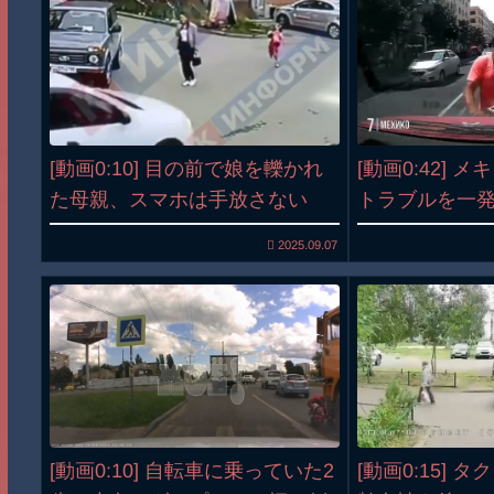
[動画0:10] 目の前で娘を轢かれ
[動画0:42] 
た母親、スマホは手放さない
トラブルを一
2025.09.07
[動画0:10] 自転車に乗っていた2
[動画0:15] 