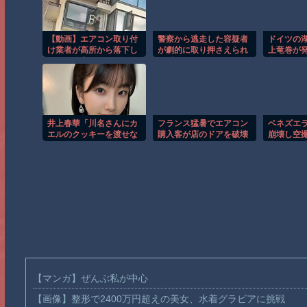
【動画】エアコン取り付
警察から逃走した容疑者
ドイツの
け業者が高所から落下し
が劇的に取り押さえられ
上竜巻が
てしまう事故。
る瞬間！！
然！！
井上春華「川名さんにカ
フランス猛暑でエアコン
ベネズエ
エルのクッキーを渡せな
購入客が店のドアを破壊
崩壊し空
くて結局自分で食べた」
し殺到！！
大きさが
【マンガ】ぜんぶ私が中心
【画像】整形で2400万円超えの美女、水着グラビアに挑戦