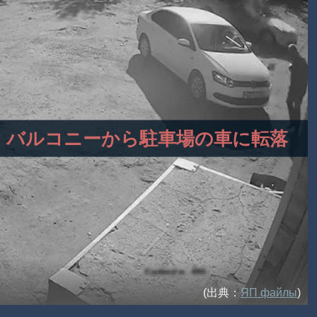
女性、バルコニーから駐車場の車に転落
(出典：
ЯП файлы
)