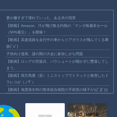
妻が嫌すぎて壊れていった、ある夫の現実
【朗報】Amazon、汗が飛び散る灼熱の「マンガ毎週末セール
（50%還元）」を開催！
【動画】高速道路を走行中の車からリアガラスが飛んでくる事
故(ﾟoﾟ)
子供向け漫画、謎の闇の大会に参加しがち問題
【動画】ロシアの空挺兵、パラシュートが開かずに墜落してし
まう。
【動画】両方馬鹿（笑）ミニストップでトラックと衝突したド
ラレコが（ノ∇`）
【動画】地震発生時の熊本総合病院の手術室の様子が(((ﾟДﾟ)))
【動画】野菜売りのおじさんにドローンを特攻させるおそロシ
ア。
【朗報】大人気漫画「GANTZ」がAmazonでなんと全巻100円