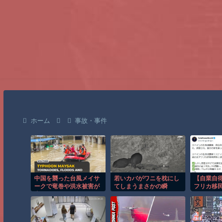
ホーム
事故・事件
中国を襲った台風メイサ
若いカバがワニを枕にし
【自業自
ークで竜巻や洪水被害が
てしまうまさかの瞬
フリカ移
広がる！！
間！！
スペイン
末路