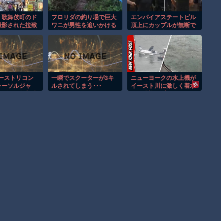
。歌舞伎町のド
フロリダの釣り場で巨大
エンパイアステートビル
撮影された拉致
ワニが男性を追いかける
頂上にカップルが無断で
像がこちら。
恐怖の瞬間！！
登る衝撃の事件！！
ーストリコン
一瞬でスクーターが3キ
ニューヨークの水上機が
ャーソルジャ
ルされてしまう･･･
イースト川に激しく着水
ズ25周年記念
する恐怖の瞬間！！
Ubisoft
て8月13日17時
配布