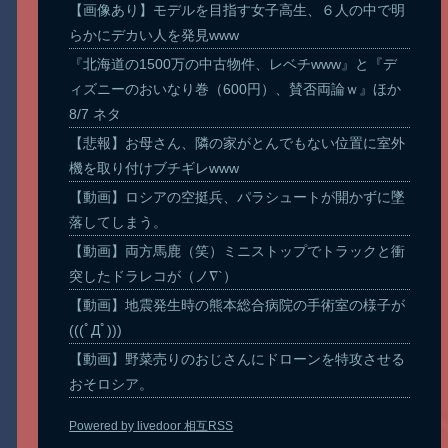
【画像あり】モデルを目指す女子高生、６人の中で明
らかにデカい人を発見www
『北海道の1500万の中古物件、レベチwww』と『デ
ィズニーのおいなり巻（600円）、賛否両論ｗ』ほか
8/7 ネタ
【悲報】お母さん、隣の家がとんでもない位置に室外
機を取り付けブチギレwww
【動画】ロシアの空挺兵、パラシュートが開かずに墜
落してしまう。
【動画】両方馬鹿（笑）ミニストップでトラックと衝
突したドラレコが（ノ∇`）
【動画】地震発生時の熊本総合病院の手術室の様子が
(((ﾟДﾟ)))
【動画】野菜売りのおじさんにドローンを特攻させる
おそロシア。
Powered by livedoor 相互RSS