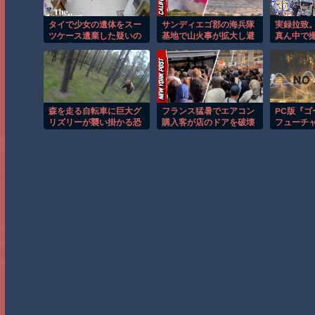
タイで少女の遺体をスー
サンディエゴ郡の海兵隊
実録拉致
ツケース遺棄した疑いの
基地で山火事が拡大し避
真ん中で
男が映る監視映像。
難命令！！
事件の映
森を走る自転車に巨大グ
フランス猛暑でエアコン
PC版『ゴ
リズリーが襲い掛かる恐
購入客が店のドアを破壊
フューチ
怖のGoPro映像！！
し殺到！！
ー』シリー
セール開催の
Storeに
まで無料