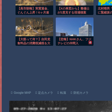
【高市朗報】実質賃金、
【Xの車窓から】整備士
北村晴男
ぐんぐん上昇！6ヶ月連
が2度見する現場猫案
に緊縮派
続増加。いよいよ国民も
件 ほか
に繋がる
豊かさを実感か？インフ
連でも旗
レ加速しなければ
かがですか？
【大筋って何？】自民党
【悲報】NHKさん、フジ
食料品の消費税減税を大
テレビの仲間入
筋了承
り・・・・・・・・・
Google MAP
定点カメラ
転落
防犯カメラ