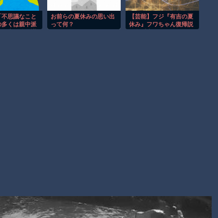
ｗｗｗｗｗｗ
まだ墓石があるだけマシと見るべきか。今はもう合葬墓ばかり
「不思議なこと
お前らの夏休みの思い出
【芸能】フジ『有吉の夏
の多くは親中派
って何？
休み』フワちゃん復帰説
【動画】新型のさすまた、限界突破ｗｗｗｗｗｗ
。日本弱体化議
が急浮上
揚げされたらい
」[8/4]
Powered by livedoor 相互RSS