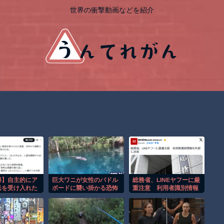
世界の衝撃動画などを紹介
得】自主的にア
巨大ワニが女性のパドル
総務省、LINEヤフーに厳
民を受け入れた
ボードに襲い掛かる恐怖
重注意 利用者識別情報
の左派活動家の
の瞬間！！
を外部に送信