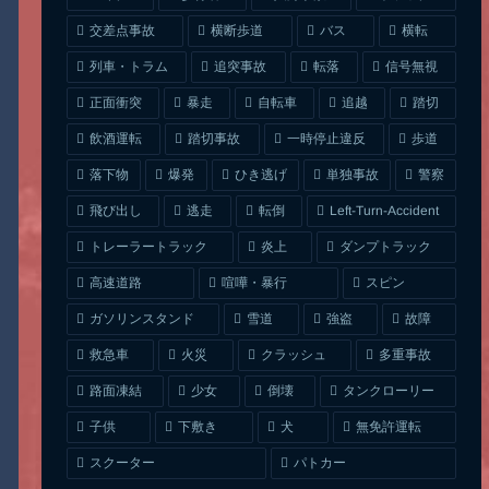
交差点事故
横断歩道
バス
横転
列車・トラム
追突事故
信号無視
転落
正面衝突
自転車
暴走
追越
踏切
一時停止違反
飲酒運転
踏切事故
歩道
ひき逃げ
単独事故
落下物
爆発
警察
Left-Turn-Accident
飛び出し
逃走
転倒
トレーラートラック
ダンプトラック
炎上
喧嘩・暴行
高速道路
スピン
ガソリンスタンド
雪道
強盗
故障
クラッシュ
多重事故
救急車
火災
タンクローリー
路面凍結
少女
倒壊
無免許運転
下敷き
子供
犬
スクーター
パトカー