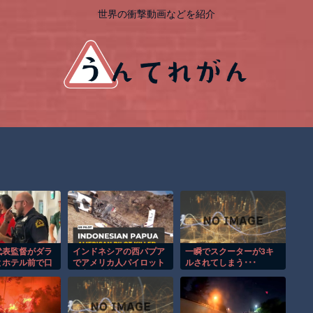
世界の衝撃動画などを紹介
代表監督がダラ
インドネシアの西パプア
一瞬でスクーターが3キ
とホテル前で口
でアメリカ人パイロット
ルされてしまう･･･
殺害を武装組織が主張。