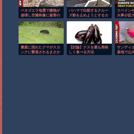
ベネズエラ地震で建物が
バハマで出航するクルー
スペイン
崩壊し空撮映像に被害の
ズ船を止めようとするカ
火事が拡
大きさが映る。
ップルの悲劇！！
火活動！
裏庭に現れたクマがスカ
【討論】ナスを最も美味
サンディ
ンクに撃退されるまさか
しく食べる方法
基地で山
の瞬間！！
難命令！