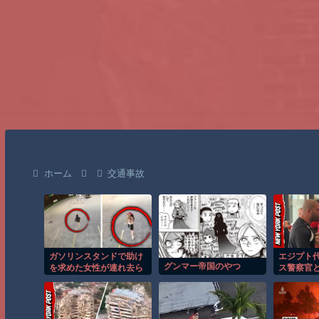
ホーム
交通事故
ガソリンスタンドで助け
エジプト
グンマー帝国のやつ
を求めた女性が連れ去ら
ス警察官
れる瞬間！！
論に！！