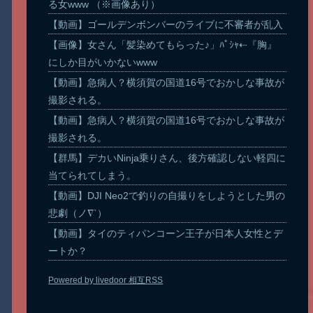
る女www （※画像あり）
【動画】ゴールデンボンバーのライブに不審者が乱入
【画像】女さん「髪染めてもらった♪」ﾊﾟｼｬ⇠『胸』
にしか目がいかないwww
【動画】急病人？横須賀の国道16号でおかしな事故が
撮影される。
【動画】急病人？横須賀の国道16号でおかしな事故が
撮影される。
【群馬】デカいNinja乗りさん、後方確認しない軽四に
当てられてしまう。
【動画】DJI Neo2で釣りの自撮りをしようとした男の
悲劇（ノ∇`）
【動画】タイのティパンコーン王子が日本人女性とデ
ートか？
Powered by livedoor 相互RSS