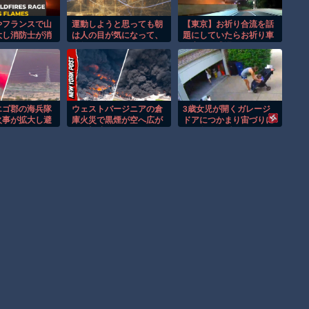
やフランスで山
運動しようと思っても朝
【東京】お祈り合流を話
大し消防士が消
は人の目が気になって、
題にしていたらお祈り車
！
公然とランニングしづら
線変更に遭遇してしまう
い？
ドラレコ。
エゴ郡の海兵隊
ウェストバージニアの倉
3歳女児が開くガレージ
火事が拡大し避
庫火災で黒煙が空へ広が
ドアにつかまり宙づりに
！
る衝撃映像！！
なる危険な瞬間！！