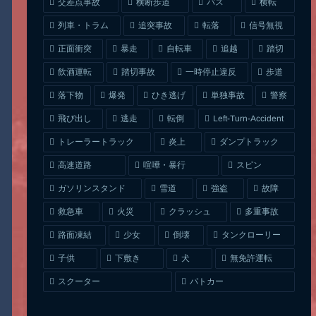
交差点事故
横断歩道
バス
横転
列車・トラム
追突事故
信号無視
転落
正面衝突
自転車
暴走
追越
踏切
一時停止違反
飲酒運転
踏切事故
歩道
ひき逃げ
単独事故
落下物
爆発
警察
Left-Turn-Accident
飛び出し
逃走
転倒
トレーラートラック
ダンプトラック
炎上
喧嘩・暴行
高速道路
スピン
ガソリンスタンド
雪道
強盗
故障
クラッシュ
多重事故
救急車
火災
タンクローリー
路面凍結
少女
倒壊
無免許運転
下敷き
子供
犬
スクーター
パトカー