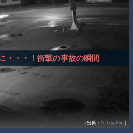
二つに・・・！衝撃の事故の瞬間
(出典：
ЯП файлы
)