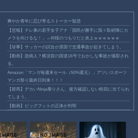
爽やか青年に忍び寄るストーカー疑惑
【悲報】テレ東の若手女子アナ「国民が勝手に我々取材陣にカ
メラを向けるな！」→何様のつもりだと炎上ｗｗｗｗｗｗ
【珍事】サッカーの試合が原因で交通事故が起きてしまう。
【動画】急病人？横須賀の国道16号でおかしな事故が撮影され
る。
Amazon「マンガ毎週末セール（50%還元）」アツいスポーツ
マンガ祭り最終日到来！！！
【群馬】デカいNinja乗りさん、後方確認しない軽四に当てられ
てしまう。
【動画】ビッグフットの正体が判明
【動画】DJI Neo2で釣りの自撮りをしようとした男の悲劇（ノ
∇`）
【動画】タイのティパンコーン王子が日本人女性とデートか？