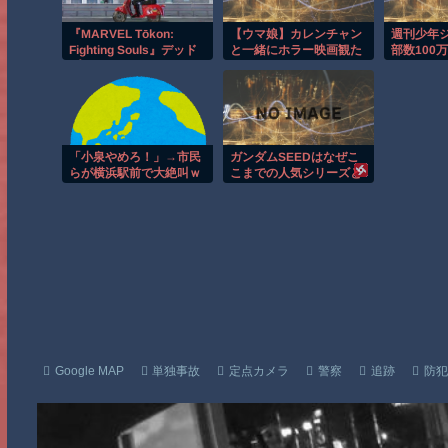
『MARVEL Tōkon:
【ウマ娘】カレンチャン
週刊少年
Fighting Souls』デッド
と一緒にホラー映画観た
部数100
プールになら何をやらせ
い
る
ても良いと思ってる節が
ある
「小泉やめろ！」→市民
ガンダムSEEDはなぜこ
らが横浜駅前で大絶叫ｗ
こまでの人気シリーズと
ｗｗｗｗｗｗｗ
なったのか
Google MAP
単独事故
定点カメラ
警察
追跡
防犯