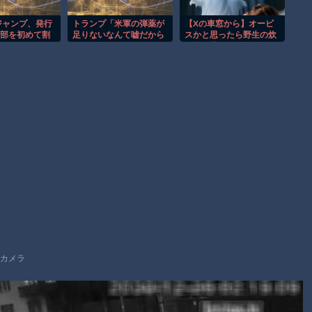
お前らがメイドイン韓国で認めてるもの 「キムチ」あと3つ
は？
ジャンプ、発行
トランプ「米軍の弾薬が
【Xの車窓から】オービ
万部を初めて割
足りないなんて嘘だから
スかと思ったら野生の炊
AmazonのアツさMax！心も踊る「マンガ毎週末セール（50%
な、リークした奴は懲役
飯器で草 ほか
刑だ！」
還元）」2日目襲来！
Powered by livedoor 相互RSS
カメラ