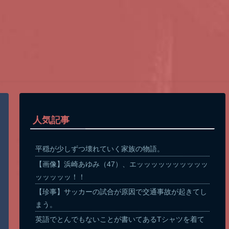
人気記事
平穏が少しずつ壊れていく家族の物語。
【画像】浜崎あゆみ（47）、エッッッッッッッッッッ
ッッッッッ！！
【珍事】サッカーの試合が原因で交通事故が起きてし
まう。
英語でとんでもないことが書いてあるTシャツを着て