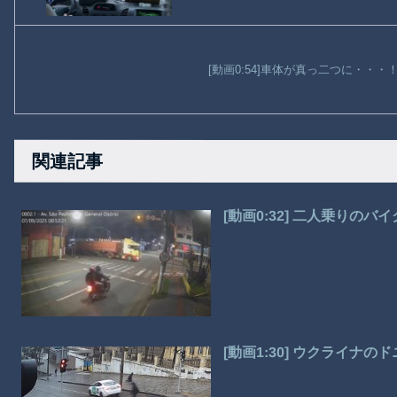
[動画0:54]車体が真っ二つに・・
関連記事
[動画0:32] 二人乗りの
[動画1:30] ウクライナ