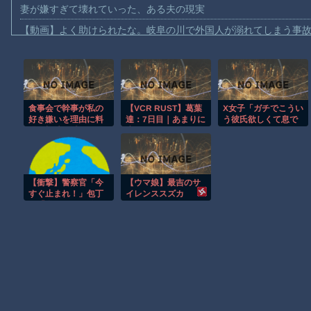
妻が嫌すぎて壊れていった、ある夫の現実
【動画】よく助けられたな。岐阜の川で外国人が溺れてしまう事
渡邊渚さん「私がPTSDと診断された当時、世間はまだPTSDと
【動画】自動ドアの仕組みを理解した富山のツバメが賢い。
【朗報】Amazon、汗が飛び散る灼熱の「マンガ毎週末セール（5
食事会で幹事が私の
【VCR RUST】葛葉
X女子「ガチでこうい
【動画】高速道路を走行中の車からリアガラスが飛んでくる事故(ﾟo
好き嫌いを理由に料
達：7日目｜あまりに
う彼氏欲しくて息で
子供向け漫画、謎の闇の大会に参加しがち問題
理を極端に減らし、
生々しすぎる陰キャ
きん」 2000万バズ
浮いた食費をポケッ
ムーブでギャルをガ
【動画】ロシアの空挺兵、パラシュートが開かずに墜落してしま
トに入れようとした
チ困惑
話
【動画】両方馬鹿（笑）ミニストップでトラックと衝突したドラレ
【衝撃】警察官「今
【ウマ娘】最吉のサ
【朗報】大人気漫画「GANTZ」がAmazonでなんと全巻100円ｗ
すぐ止まれ！」包丁
イレンススズカ
男「嫌だ！」→結果
まだ墓石があるだけマシと見るべきか。今はもう合葬墓ばかり
Powered by livedoor 相互RSS