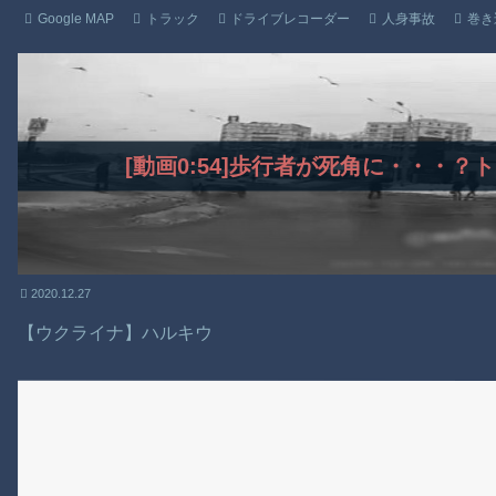
Google MAP
トラック
ドライブレコーダー
人身事故
巻き
[動画0:54]歩行者が死角に・・・
2020.12.27
【ウクライナ】ハルキウ