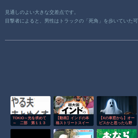
見通しのよい大きな交差点です。
目撃者によると、男性はトラックの「死角」を歩いていた可
TOKIO～光を求めて
【動画】インドの本
【Xの車窓から】オー
～ 二部 第１１３
格ストリートスイー
ビスかと思ったら野
話
ツ、これはマジで美
生の炊飯器で草 ほ
味そうな雰囲気
か