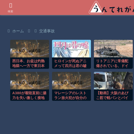
世界の衝撃動画などを紹介
検索
ホーム
交通事故
西日本、お盆は灼熱
ヒロインが死ぬアニ
リトアニアに常備配
地獄へ一方で東日本
メって四月は君の嘘
備されている、ドイ
は気温が下がる
くらいしかないよう
ツ連邦軍45装甲旅団
な
が実弾射撃演習！
A380が着陸直前に揚
マレーシアのレスト
【動画】大阪のあび
力を失い激しく接地
ラン放火犯が自分の
こ筋で軽バンとバイ
する衝撃の瞬間！！
足に火をつけ逃走す
ク乗りが大喧嘩ｗｗ
る瞬間！！
ｗｗ