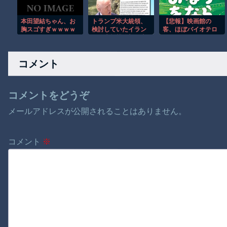
本田望結ちゃん、お
トランプ米大統領、
【悲報】映画館の
胸スゴすぎｗｗｗｗ
検討していたイラン
客、ほぼバイオテロ
ｗｗｗｗｗ
への大規模攻撃を中
レベルのやらかしで
止すると表明！
観客が避難する事態
にｗｗｗｗ
コメント
コメントをどうぞ
メールアドレスが公開されることはありません。
コメント
※