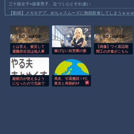
三十路女子×後輩男子、近づく心とすれ違い
【動画】メガネデブ、めちゃスムーズに無銭飲食してしまうｗｗ
【動画】女子アナ「流しそうめん初体験します！ズズッズッ…ズ
【動画】迎撃ミサイルを避けながら船舶にドローンを突撃させる
【動画】大阪のゲリラ豪雨を生駒山の山頂から撮影したビデオが
とは言え、被災して
【画像】ワイ底辺期
【動画】イッヌ、煽ってしまう
稼げない自営業の妻
避難所生活は他人事
間工の夕食がこちら
【動画】ゴルフ中の嵐を撮影していた男性が雷に打たれる事故。
ではない。どうやっ
ｗｗｗｗｗ
て少しでも快適に過
【画像】地球上で最も珍しい茶色いパンダｗｗｗ
ごすか？高市段ボー
ル
【動画】これは怖い。三重の国道23号で撮影された避けようがな
超能力が使えるよう
長友、引退撤回！FC
【悲報】テレ東の若手女子アナ「国民が勝手に我々取材陣にカメ
になったので兄妹で
東京と再契約ｷﾀ
限界まで極める事に
━━━━(ﾟ
ｗｗｗｗ
した件 その１２
∀ﾟ)━━━━!!
Amazon「マンガ毎週末セール（50%還元）」アツいスポーツマ
Powered by livedoor 相互RSS