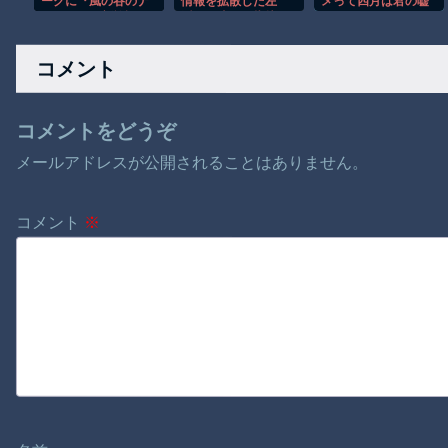
ークに『風の谷のナ
情報を拡散した左
メって四月は君の嘘
が
ウシカ』の新施設を
派、間違いを指摘さ
くらいしかないよう
整備するとアナウン
れても頑として認め
な
ス
なかった結果……
コメント
コメントをどうぞ
メールアドレスが公開されることはありません。
コメント
※