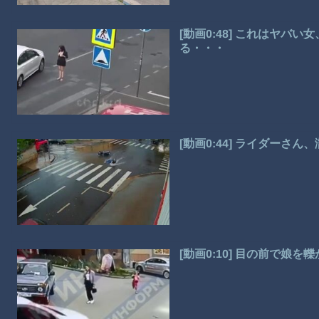
[動画0:48] これはヤバ
る・・・
[動画0:44] ライダーさ
[動画0:10] 目の前で娘