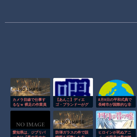
カメラ目線で仕事す
【あんこ】ディエ
8月9日の平和式典で
るなｗ 裸足の作業員
ゴ・ブランドーがグ
長崎市が国際的な非
がじわじわくる製造
ランドオーダーを終
礼を晒してしまった
現場
わらせるようです
模様、「どうして差
【FGO二部】 第167
を付けたのかね」と
話 無性にハンクさん
日本国内からも批判
主人公の外伝が見た
が殺到中
愛知県は、ジブリパ
防弾ガラスの件で誤
ヒロインが死ぬアニ
くなってきたんです