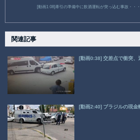
[動画1:08]牽引の準備中に飲酒運転が突っ込む事故・
関連記事
[動画0:38] 交差点で衝
[動画2:40] ブラジルの