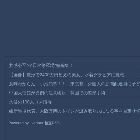
共感必至の“日常修羅場”短編集！
【画像】整形で2400万円超えの美女、水着グラビアに挑戦
意味わからん 小池知事！！ 東京都「外国人の新聞配達員に子
中国大使館が異例の注意喚起 韓国での整形手術
大谷の100人ロス招待
維新馬場代表、大阪万博のトイレが汲み取り式になる事を否定せ
Powered by livedoor 相互RSS