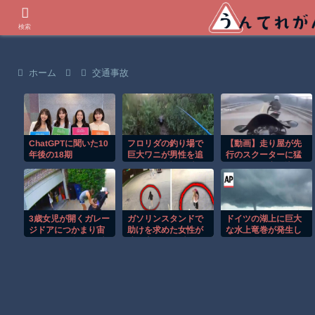
世界の衝撃動画などを紹介
検索
ホーム
交通事故
ChatGPTに聞いた10
フロリダの釣り場で
【動画】走り屋が先
年後の18期
巨大ワニが男性を追
行のスクーターに猛
いかける恐怖の瞬
スピードで突っ込む
間！！
事故。
3歳女児が開くガレー
ガソリンスタンドで
ドイツの湖上に巨大
ジドアにつかまり宙
助けを求めた女性が
な水上竜巻が発生し
づりになる危険な瞬
連れ去られる瞬
周囲が騒然！！
間！！
間！！