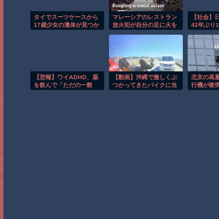
タイでスーツケースから
マレーシアのレストラン
【社会】
17歳少女の遺体が見つか
放火犯が自分の足に火を
42年ぶり1
り豪州観光客を逮捕。
つけ逃走する瞬間！！
れ…
【悲報】ワイADHD、薬
【動画】沖縄で激しくぶ
北京の高
を飲んで「ただの一般
つかってきたバイクに当
行機が衝
人」になってしまう
て逃げされてしまうドラ
注ぐ瞬間
レコ。