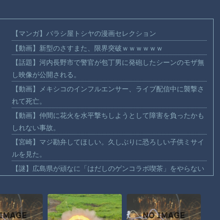
【マンガ】バラシ屋トシヤの漫画セレクション
【動画】新型のさすまた、限界突破ｗｗｗｗｗｗ
【話題】河内長野市で警官が包丁男に発砲したシーンのモザ無
し映像が公開される。
【動画】メキシコのインフルエンサー、ライブ配信中に襲撃さ
れて死亡。
【動画】仲間に花火を水平撃ちしようとして障害を負ったかも
しれない事故。
【宮崎】マジ勘弁してほしい。久しぶりに恐ろしい子供ミサイ
ルを見た。
【謎】広島県が頑なに「はだしのゲンコラボ喫茶」をやらない
理由
【動画】パキスタンの山の麓で撮影された鉄砲水が地獄すぎ
る。