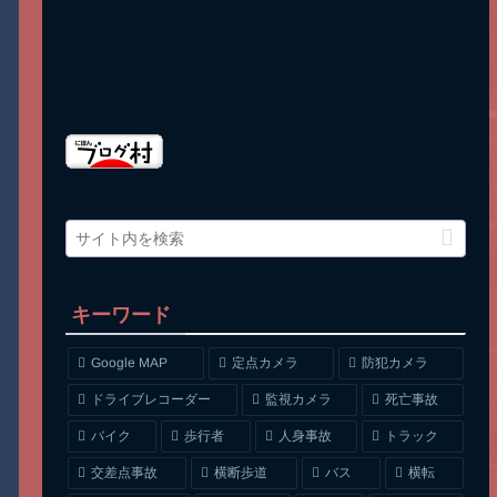
キーワード
Google MAP
定点カメラ
防犯カメラ
ドライブレコーダー
監視カメラ
死亡事故
人身事故
トラック
バイク
歩行者
交差点事故
横断歩道
バス
横転