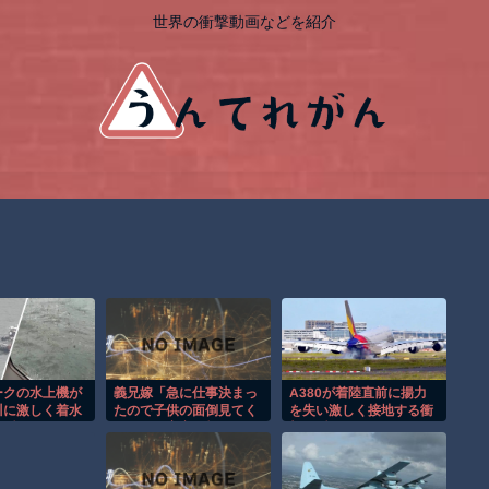
世界の衝撃動画などを紹介
ークの水上機が
義兄嫁「急に仕事決まっ
A380が着陸直前に揚力
川に激しく着水
たので子供の面倒見てく
を失い激しく接地する衝
の瞬間！！
ださい。実家は頼れない
撃の瞬間！！
んで」と言って子供３人
を義実家に丸投げ→