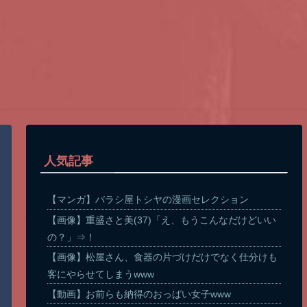
人気記事
【マンガ】バラシ屋トシヤの漫画セレクション
【画像】重盛さと美(37)「え、もうこんなだけどいい
の？」⇒！
【画像】松屋さん、食器の片づけだけでなく仕分けも
客にやらせてしまうwww
【動画】お前らも納得のおっぱい女子www