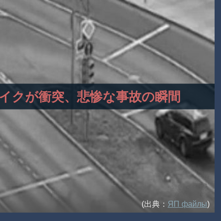
車にバイクが衝突、悲惨な事故の瞬間
(出典：
ЯП файлы
)