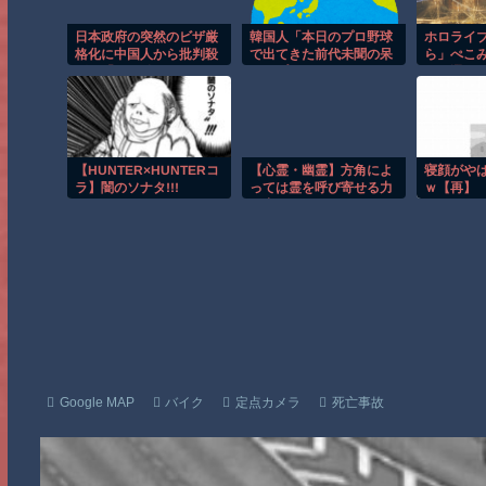
日本政府の突然のビザ厳
韓国人「本日のプロ野球
ホロライ
格化に中国人から批判殺
で出てきた前代未聞の呆
ら」ぺこ
到。「もう鎖国しろ」
れたプレー」
さぎ選ん
「あきれてモノ言えな
「MVP」
い」
出来てい
ィぺこー
はコラボ
【HUNTER×HUNTERコ
【心霊・幽霊】方角によ
寝顔がや
ラ】闇のソナタ!!!
っては霊を呼び寄せる力
ｗ【再】
が宿る
Google MAP
バイク
定点カメラ
死亡事故