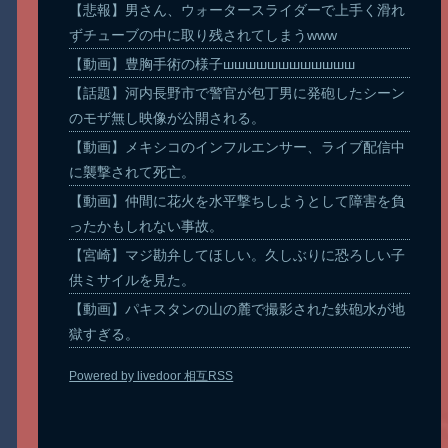
【悲報】男さん、ウォータースライダーで上手く滑れ
ずチューブの中に取り残されてしまうwww
【動画】豊胸手術の様子шшшшшшшшшшшш
【話題】河内長野市で警官が包丁男に発砲したシーン
のモザ無し映像が公開される。
【動画】メキシコのインフルエンサー、ライブ配信中
に襲撃されて死亡。
【動画】仲間に花火を水平撃ちしようとして障害を負
ったかもしれない事故。
【宮崎】マジ勘弁してほしい。久しぶりに恐ろしい子
供ミサイルを見た。
【動画】パキスタンの山の麓で撮影された鉄砲水が地
獄すぎる。
Powered by livedoor 相互RSS