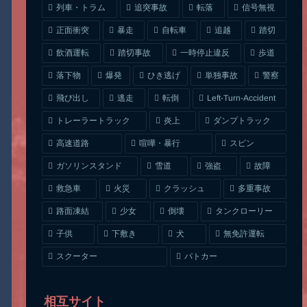
列車・トラム
追突事故
信号無視
転落
正面衝突
自転車
暴走
追越
踏切
一時停止違反
飲酒運転
踏切事故
歩道
ひき逃げ
単独事故
落下物
爆発
警察
Left-Turn-Accident
飛び出し
逃走
転倒
トレーラートラック
ダンプトラック
炎上
喧嘩・暴行
高速道路
スピン
ガソリンスタンド
雪道
強盗
故障
クラッシュ
多重事故
救急車
火災
タンクローリー
路面凍結
少女
倒壊
無免許運転
下敷き
子供
犬
スクーター
パトカー
相互サイト