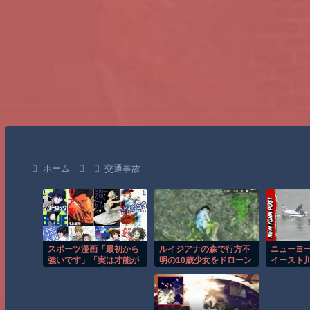
ホーム
交通事故
スポーツ漫画「最初から
ルイジアナの森で行方不
ニューヨ
強いです」「実は才能が
明の10歳少女をドローン
イースト
ありました」「他競技か
が発見！！
する恐怖
らの転向です」