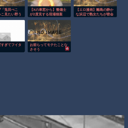
ヒロインが死ぬアニメって四月は君の嘘くらいしかないような
オレたちひょうきん族の懺悔室なんてナウなヤングは知らんだ
ブ「兎田ぺこ
【Xの車窓から】整備士
【エロ漫画】離島の静か
みこ見たい野う
が2度見する現場猫案
な浜辺で熟女たちが密会
ろ
だ最強トリオ
件 ほか
する大人の色気と背徳の
ユニット名だけ
夜を貪りつくす話
【討論】ナスを最も美味しく食べる方法
る「みこヴィヴ
ら」一部視聴者
Powered by livedoor 相互RSS
期待
ばすぎてフイタ
お前らってモテたことな
さそう