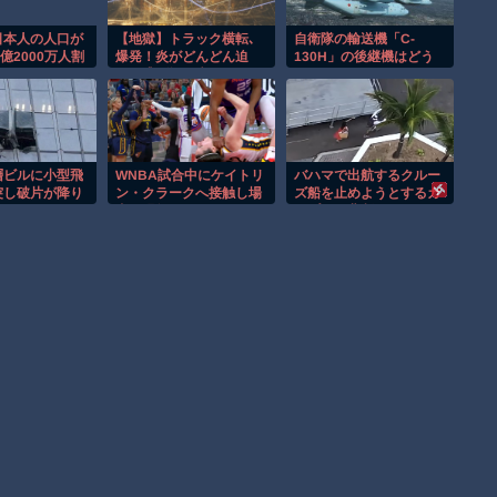
日本人の人口が
【地獄】トラック横転､
自衛隊の輸送機「C-
億2000万人割
爆発！炎がどんどん迫
130H」の後継機はどう
る…逃げ場を失ったドラ
なるのかな？！
イバーの恐怖
層ビルに小型飛
WNBA試合中にケイトリ
バハマで出航するクルー
突し破片が降り
ン・クラークへ接触し場
ズ船を止めようとするカ
！！
内が騒然！！
ップルの悲劇！！