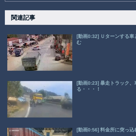
関連記事
[動画0:32] Ｕターン
む
[動画0:23] 暴走トラッ
る・・・！
[動画0:56] 料金所に突