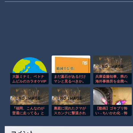
大阪ミナミ、ベトナ
まだ墓石があるだけ
兵庫斎藤知事、県の
ムビルのカラオケVIP
マシと見るべきか。
海外事務所を全廃へ
ルームで覚醒剤所持
今はもう合葬墓ばか
「公務員が海外で遊
でベトナム国籍８人
り
ぶためにあるだけ」
が逮捕される
[963243619]
『福岡、こんなのが
裏庭に現れたクマが
【動画】ゴキブリ怖
普通に走ってる』と
スカンクに撃退され
い→ちいかわ化→怖
『日本露悪系アニメ
るまさかの瞬間！！
くないゴキブリの完
最盛期へ、韓国人か
成。
らも心配される』ほ
か 8/6 ネタ