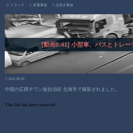
トラック
多重事故
玉突き事故
[動画0:41] 小型車、バスとト
2021.09.20
中国の広西チワン族自治区 北海市で撮影されました。