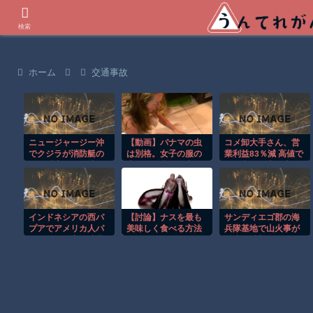
世界の衝撃動画などを紹介
検索
ホーム
交通事故
ニュージャージー沖
【動画】パナマの虫
コメ卸大手さん、営
でクジラが消防艇の
は別格。女子の服の
業利益83％減 高値で
下に浮上し船が沈む
中に飛び込んだ虫が
買い込んだ米が売れ
衝撃映像！！
でかすぎて(°_°)
ず「損切り祭り」開
幕へ
インドネシアの西パ
【討論】ナスを最も
サンディエゴ郡の海
プアでアメリカ人パ
美味しく食べる方法
兵隊基地で山火事が
イロット殺害を武装
拡大し避難命令！！
組織が主張。