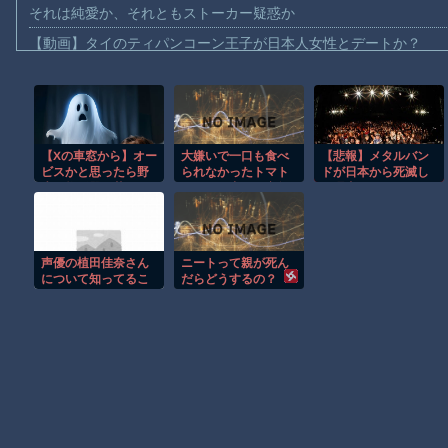
それは純愛か、それともストーカー疑惑か
【動画】タイのティパンコーン王子が日本人女性とデートか？
お前らがメイドイン韓国で認めてるもの 「キムチ」あと3つは？
AmazonのアツさMax！心も踊る「マンガ毎週末セール（50%還
【動画】これはお見事。中国重慶市で珍しい事故が撮影される。
【Xの車窓から】オー
大嫌いで一口も食べ
【悲報】メタルバン
【画像】十二支合体！！ところでその前足、猫じゃね？
ビスかと思ったら野
られなかったトマト
ドが日本から死滅し
【動画】ロシア軍のドローンをネット発射装置で撃墜するウクラ
生の炊飯器で草 ほ
が、妊娠中だけ突然
た理由ってな
か
食べられるようにな
に？・・・・・・・
【動画】逃げる判断はやっ！埼玉でスマホ運転のプリウスに当て
り、つわりが終わっ
・・
た瞬間にまた食べら
【動画】よく助けられたな。岐阜の川で外国人が溺れてしまう事
れなくなった衝撃
声優の植田佳奈さん
ニートって親が死ん
渡邊渚さん「私がPTSDと診断された当時、世間はまだPTSDと
について知ってるこ
だらどうするの？
と
【朗報】Amazon、汗が飛び散る灼熱の「マンガ毎週末セール（5
Powered by livedoor 相互RSS