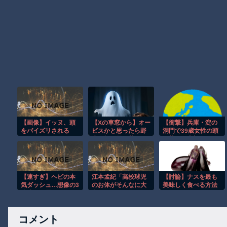
【画像】イッヌ、頭
【Xの車窓から】オー
【衝撃】兵庫・淀の
をパイズリされる
ビスかと思ったら野
洞門で39歳女性の頭
生の炊飯器で草 ほ
に落石が直撃した結
か
果・・・・
【速すぎ】ヘビの本
江本孟紀「高校球児
【討論】ナスを最も
気ダッシュ…想像の3
のお体がそんなに大
美味しく食べる方法
倍速くて震えたｗ
事なら甲子園なんて
やめちまえ」
コメント