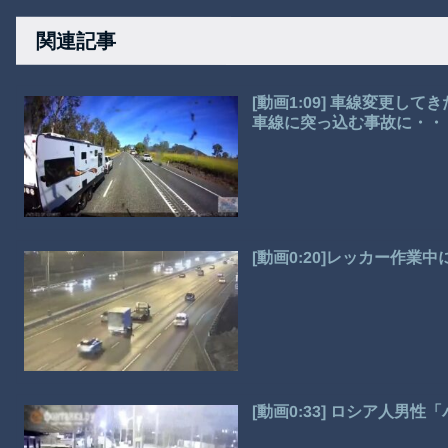
関連記事
[動画1:09] 車線変更
車線に突っ込む事故に・・
[動画0:20]レッカー作
[動画0:33] ロシア人男