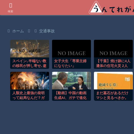
世界の衝撃動画などを紹介
検索
ホーム
交通事故
スペイン､半端ない数
女子大生「専業主婦
【千葉】焼け跡に4人
の移民が押し寄せ､逝
になりたい」
遺体の住宅火災 2人
く･･･
は半年以上前に死亡
か 八街市
人類史上最強の発明
【動画】中国の動画
まだ墓石があるだけ
って結局なんだ？ガ
生成AI、ガチで進化
マシと見るべきか。
チで決めようぜ
しすぎｗｗｗｗｗ
今はもう合葬墓ばか
り