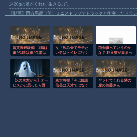
1420gの娘がくれた“生きる力”。
【動画】両方馬鹿（笑）ミニストップでトラックと衝突したドラレ
【動画】地震発生時の熊本総合病院の手術室の様子が(((ﾟДﾟ)))
【動画】野菜売りのおじさんにドローンを特攻させるおそロシア
【動画】首都高で4tトラックが原因の玉突き事故に巻き込まれた
賃貸未経験俺「1階は
女「飲み会でモテた
猫会議っていうのか
【朗報】大人気漫画「GANTZ」がAmazonでなんと全巻100円ｗ
嫌だ1階は嫌だ1階は
い男はトイレに行く
な？ 野良猫が集まっ
【動画】サッカーの試合中の落雷で選手1人が死亡、12人が負傷し
嫌だ1階は嫌だ」
時スマホを置いてい
てマッタリとしてい
け」
るあれ…… あれって
まだ墓石があるだけマシと見るべきか。今はもう合葬墓ばかり
猫だけに分かる方法
でコミュニケーショ
【動画】新型のさすまた、限界突破ｗｗｗｗｗｗ
ンしてるのかな？
【Xの車窓から】オー
東大教授「今は織田
ヤラせてくれる隣の
【再】
【謎】広島県が頑なに「はだしのゲンコラボ喫茶」をやらない理
ビスかと思ったら野
信長は天才ではなく
席の佐藤さん
生の炊飯器で草 ほ
凡人だったという説
ヒロインが死ぬアニメって四月は君の嘘くらいしかないような
か
が強いがそれは違う
と思う」
Powered by livedoor 相互RSS