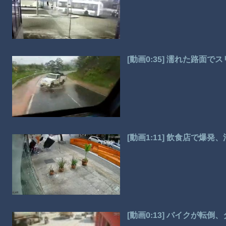
[動画0:35] 濡れた路面
[動画1:11] 飲食店で爆
[動画0:13] バイクが転