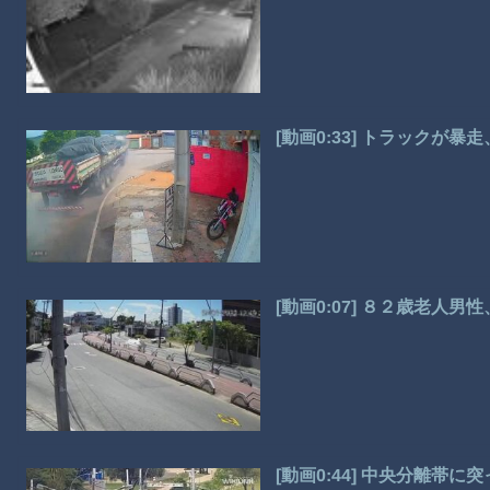
[動画0:33] トラックが
[動画0:07] ８２歳老人
[動画0:44] 中央分離帯