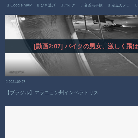
Google MAP
ひき逃げ
バイク
交差点事故
定点カメラ
[動画2:07] バイクの男女、激しく
2021.09.27
【ブラジル】マラニョン州インペラトリス