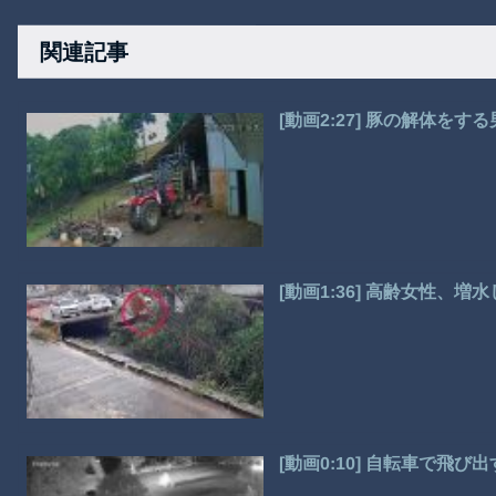
関連記事
[動画2:27] 豚の解体を
[動画1:36] 高齢女性、
[動画0:10] 自転車で飛