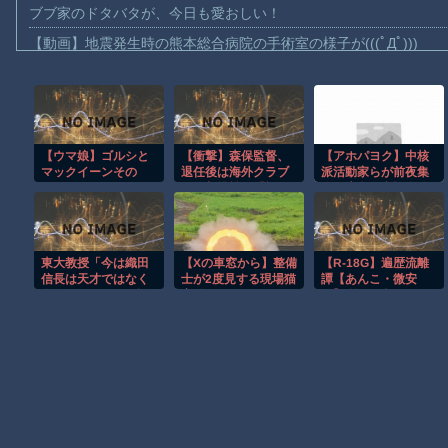
ブブ家のドタバタが、今日も愛おしい！
【動画】地震発生時の熊本総合病院の手術室の様子が(((ﾟДﾟ)))
【動画】野菜売りのおじさんにドローンを特攻させるおそロシア
【動画】首都高で4tトラックが原因の玉突き事故に巻き込まれた
【朗報】大人気漫画「GANTZ」がAmazonでなんと全巻100円ｗ
【ウマ娘】ゴルシと
【衝撃】森保監督、
【アホパヨク】中核
【動画】サッカーの試合中の落雷で選手1人が死亡、12人が負傷し
マックイーンその
退任後は海外クラブ
派活動家らが前夜集
まだ墓石があるだけマシと見るべきか。今はもう合葬墓ばかり
2163
の監督挑戦？「視野
会、広島平和記念公
には入れています」
園からデモ行進「中
【動画】名古屋栄で不良外人が警察官を突き飛ばす。逮捕しろや
国侵略戦争、世界核
戦争を止めよう！」
【動画】新型のさすまた、限界突破ｗｗｗｗｗｗ
と絶叫
東大教授「今は織田
【Xの車窓から】整備
【R-18G】遍歴流離
【謎】広島県が頑なに「はだしのゲンコラボ喫茶」をやらない理
信長は天才ではなく
士が2度見する現場猫
譚【あんこ・微安
凡人だったという説
案件 ほか
価】 第１５話
ヒロインが死ぬアニメって四月は君の嘘くらいしかないような
が強いがそれは違う
と思う」
Powered by livedoor 相互RSS