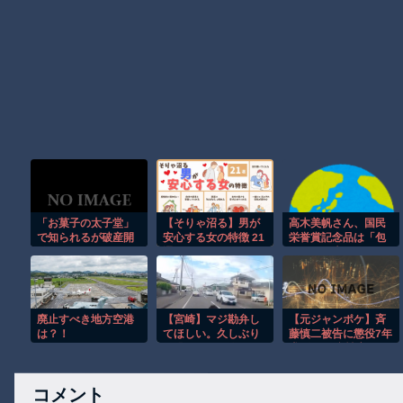
「お菓子の太子堂」
【そりゃ沼る】男が
高木美帆さん、国民
で知られるが破産開
安心する女の特徴 21
栄誉賞記念品は「包
始
選
丁」１０本セット
第１号の王貞治さん
は「鷲の剥製」、長
嶋茂雄さん＆松井秀
喜さんは「純金製バ
廃止すべき地方空港
【宮崎】マジ勘弁し
【元ジャンポケ】斉
ット」 [8/5]
は？！
てほしい。久しぶり
藤慎二被告に懲役7年
に恐ろしい子供ミサ
求刑 不同意性交など
イルを見た。
の罪
コメント