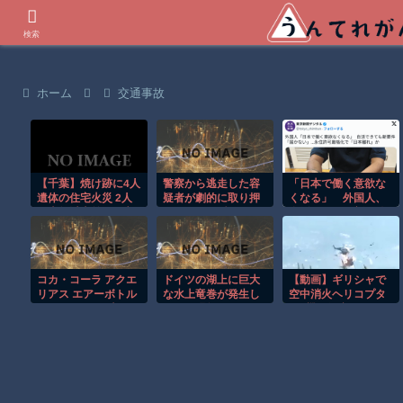
世界の衝撃動画などを紹介
検索
ホーム
交通事故
【千葉】焼け跡に4人
警察から逃走した容
「日本で働く意欲な
遺体の住宅火災 2人
疑者が劇的に取り押
くなる」 外国人、
は半年以上前に死亡
さえられる瞬間！！
自活できても新要件
か 八街市
「届かない」…永住
許可厳格化で「日本
離れ」か
コカ・コーラ アクエ
ドイツの湖上に巨大
【動画】ギリシャで
リアス エアーボトル
な水上竜巻が発生し
空中消火ヘリコプタ
500mlPET×24本
周囲が騒然！！
ー2機が衝突してしま
う事故。