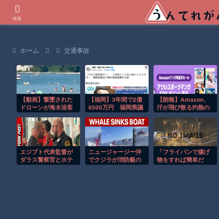
世界の衝撃動画などを紹介
検索
ホーム
交通事故
【動画】撃墜された
【福岡】3年間で2億
【朗報】Amazon、
ドローンが海水浴客
6500万円 福岡県議
汗が飛び散る灼熱の
で賑わうビーチに墜
会「海外視察費」公
「マンガ毎週末セー
落して3人死亡。
表
ル（50%還元）」を
開催！
エジプト代表監督が
ニュージャージー沖
「フライパンで揚げ
ダラス警察官とホテ
でクジラが消防艇の
物をすれば簡単だ
ル前で口論に！！
下に浮上し船が沈む
よ！」とかぬかして
衝撃映像！！
ル・クルーゼのフラ
イパンを駄目にした
旦那。注意すると
「頑張ってるのにも
っと言い方があるだ
ろ」と口答え