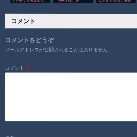
6ドルって何なんだ、
「GANTZ」が
ビスかと思ったら野
絡が来た
レシートを二度見し
Amazonでなんと全
生の炊飯器で草 ほ
た」値上げで買うの
巻100円ｗｗｗｗｗ
か
をやめたもの…
ｗ
コメント
コメントをどうぞ
メールアドレスが公開されることはありません。
コメント
※