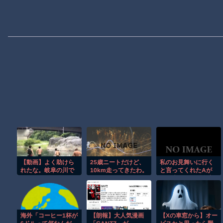
【動画】よく助けら
25歳ニートだけど、
私のお見舞いに行く
れたな。岐阜の川で
10km走ってきたわ。
と言ってくれたAが
外国人が溺れてしま
結局来てくれず自宅
う事故。
に「お金がないので
お見舞いに行きませ
ん。」の葉書。2ヶ月
後に「マイホーム購
海外「コーヒー1杯が
【朗報】大人気漫画
【Xの車窓から】オー
入しました！」と連