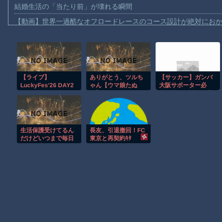
結婚生活の「当たり前」が壊れる瞬間
【動画】世界一過酷なオフロードレースのコース設計が絶対にお
【悲報】テレ東の若手女子アナ「国民が勝手に我々取材陣にカメ
ｗｗｗｗ
【珍事】サッカーの試合が原因で交通事故が起きてしまう。
【動画】急病人？横須賀の国道16号でおかしな事故が撮影される
【ライブ】
ありがとう、ツルち
【サッカー】ガンバ
LuckyFes'26 DAY2
ゃん【ウマ娘たぬ
大阪サポーター必
Amazon「マンガ毎週末セール（50%還元）」アツいスポーツマ
き】
見！注目の試合と選
手を徹底解析！
【群馬】デカいNinja乗りさん、後方確認しない軽四に当てられて
【動画】ビッグフットの正体が判明
生活保護受けてるん
長友、引退撤回！FC
【動画】DJI Neo2で釣りの自撮りをしようとした男の悲劇（ノ∇`
だけどいつまで毎日
東京と再契約ｷﾀ
楽しく生きられるだ
━━━━(ﾟ
お前らがメイドイン韓国で認めてるもの 「キムチ」あと3つは？
ろ
∀ﾟ)━━━━!!
AmazonのアツさMax！心も踊る「マンガ毎週末セール（50%還
Powered by livedoor 相互RSS