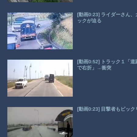
[動画0:23] ライダー
ックが迫る
[動画0:52] トラック
で右折」→衝突
[動画0:23] 目撃者もビ