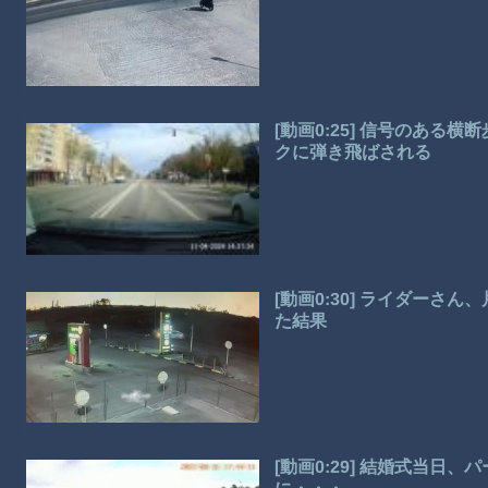
[動画0:25] 信号のあ
クに弾き飛ばされる
[動画0:30] ライダー
た結果
[動画0:29] 結婚式当日