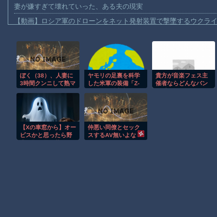
妻が嫌すぎて壊れていった、ある夫の現実
【動画】ロシア軍のドローンをネット発射装置で撃墜するウクラ
【動画】逃げる判断はやっ！埼玉でスマホ運転のプリウスに当て
【動画】よく助けられたな。岐阜の川で外国人が溺れてしまう事
渡邊渚さん「私がPTSDと診断された当時、世間はまだPTSDと
ぼく（38）、人妻に
ヤモリの足裏を科学
貴方が音楽フェス主
【動画】自動ドアの仕組みを理解した富山のツバメが賢い。
3時間クンニして熟マ
した米軍の装備「Z-
催者ならどんなバン
【朗報】Amazon、汗が飛び散る灼熱の「マンガ毎週末セール（5
ンを堪能してしまう
Man」…粘着剤なし
ド呼びますか?
www なお喉が痛い模
で垂直壁を走る驚異
【動画】高速道路を走行中の車からリアガラスが飛んでくる事故(ﾟo
様
の技術！
子供向け漫画、謎の闇の大会に参加しがち問題
【Xの車窓から】オー
仲悪い同僚とセック
【朗報】大人気漫画「GANTZ」がAmazonでなんと全巻100円ｗ
ビスかと思ったら野
スするAV無いよな
生の炊飯器で草 ほ
まだ墓石があるだけマシと見るべきか。今はもう合葬墓ばかり
か
Powered by livedoor 相互RSS