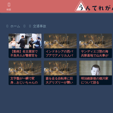
世界の衝撃動画などを紹介
検索
ホーム
交通事故
【動画】名古屋栄で
インドネシアの西パ
サンディエゴ郡の海
不良外人が警察官を
プアでアメリカ人パ
兵隊基地で山火事が
突き飛ばす。逮捕し
イロット殺害を武装
拡大し避難命令！！
ろやｗｗｗ
組織が主張。
文字盤が一瞬で変
森を走る自転車に巨
明治維新後の徳川家
身…おじいちゃんの
大グリズリーが襲い
について語る
形見の腕時計がロマ
掛かる恐怖のGoPro
ンの塊だった！
映像！！