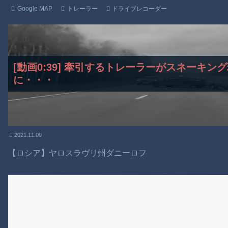
Google MAP
トレーラー
ドライブレコーダー
[動画0:39] 牽引するトレーラーがスネーキ
に・・・
2021.11.09
【ロシア】ヤロスラヴリ州ダニーロフ