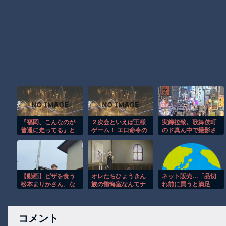
『福岡、こんなのが
２次会といえば王様
実録拉致。歌舞伎町
普通に走ってる』と
ゲーム！ エ口命令の
のド真ん中で撮影さ
『日本露悪系アニメ
王様ゲームやりまし
れた拉致事件の映像
最盛期へ、韓国人か
ょ！ その2
がこちら。
らも心配される』ほ
か 8/6 ネタ
【動画】ピザを食う
オレたちひょうきん
ネット販売…「品切
松本まりかさん、な
族の懺悔室なんてナ
れ前に買うと満足
んかヤバい
ウなヤングは知らん
感」集英社オンライ
だろ
ンショップで“43億円
分”キャンセルか
コメント
200超のメールアカ
ウント使い大量注