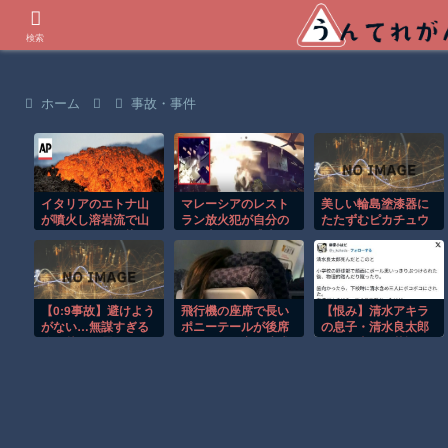
世界の衝撃動画などを紹介
検索
ホーム
事故・事件
イタリアのエトナ山
マレーシアのレスト
美しい輪島塗漆器に
が噴火し溶岩流で山
ラン放火犯が自分の
たたずむピカチュウ
肌がオレンジに染ま
足に火をつけ逃走す
とダルマッカ！ポケ
る！！
る瞬間！！
モンの能登半島復興
支援商品「花丸紋
椀」が8月8日発売
【0:9事故】避けよう
飛行機の座席で長い
【恨み】清水アキラ
がない…無謀すぎる
ポニーテールが後席
の息子・清水良太郎
追い越しに震えた
モニターを塞ぐ迷惑
さん死去で、落語
行為！！
家・柳家小はだが
「いじめ」「暴行」
被害告発