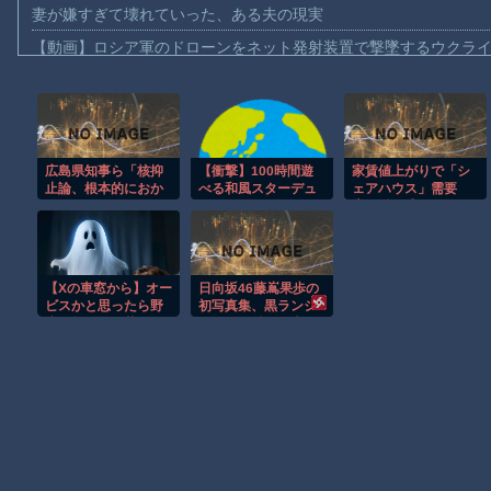
妻が嫌すぎて壊れていった、ある夫の現実
【動画】ロシア軍のドローンをネット発射装置で撃墜するウクラ
【動画】逃げる判断はやっ！埼玉でスマホ運転のプリウスに当て
【動画】よく助けられたな。岐阜の川で外国人が溺れてしまう事
渡邊渚さん「私がPTSDと診断された当時、世間はまだPTSDと
広島県知事ら「核抑
【衝撃】100時間遊
家賃値上がりで「シ
【動画】自動ドアの仕組みを理解した富山のツバメが賢い。
止論、根本的におか
べる和風スターデュ
ェアハウス」需要
【朗報】Amazon、汗が飛び散る灼熱の「マンガ毎週末セール（5
しい」
ーバレーだった!?
増。働き盛りの男8人
いれば一軒家暮らし
【動画】高速道路を走行中の車からリアガラスが飛んでくる事故(ﾟo
も余裕で毎日楽しい
子供向け漫画、謎の闇の大会に参加しがち問題
【Xの車窓から】オー
日向坂46藤嶌果歩の
【朗報】大人気漫画「GANTZ」がAmazonでなんと全巻100円ｗ
ビスかと思ったら野
初写真集、黒ランジ
生の炊飯器で草 ほ
ェリーで魅せる大人
まだ墓石があるだけマシと見るべきか。今はもう合葬墓ばかり
か
の色気！
Powered by livedoor 相互RSS