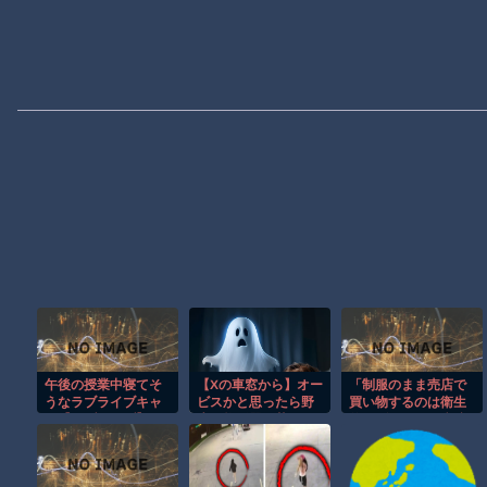
午後の授業中寝てそ
【Xの車窓から】オー
「制服のまま売店で
うなラブライブキャ
ビスかと思ったら野
買い物するのは衛生
ラ【ラブライブ】
生の炊飯器で草 ほ
的にダメだ」と病院
か
の意見箱にクレー
ム、そこで制服のま
ま売店使用が