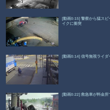
[動画0:15] 警察から
イクに衝突
[動画0:14] 信号無視ラ
[動画0:22] 救急車が料