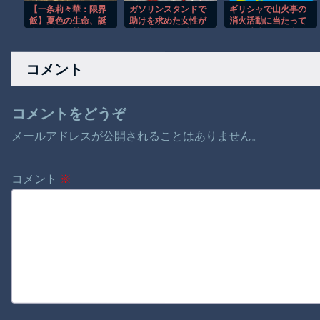
【一条莉々華：限界
ガソリンスタンドで
ギリシャで山火事の
飯】夏色の生命、誕
助けを求めた女性が
消火活動に当たって
生の瞬間！甘々なホ
連れ去られる瞬
いた消防ヘリ同士が
ットケーキ
間！！
衝突して墜落…乗員2
人が死亡！
コメント
コメントをどうぞ
メールアドレスが公開されることはありません。
コメント
※