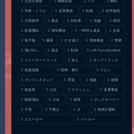
交差点事故
横断歩道
バス
横転
列車・トラム
追突事故
信号無視
転落
正面衝突
自転車
暴走
追越
踏切
一時停止違反
飲酒運転
踏切事故
歩道
ひき逃げ
単独事故
落下物
爆発
警察
Left-Turn-Accident
飛び出し
逃走
転倒
トレーラートラック
ダンプトラック
炎上
喧嘩・暴行
高速道路
スピン
ガソリンスタンド
雪道
強盗
故障
クラッシュ
多重事故
救急車
火災
タンクローリー
路面凍結
少女
倒壊
無免許運転
下敷き
子供
犬
スクーター
パトカー