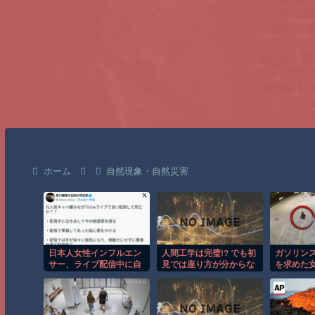
ホーム
自然現象・自然災害
日本人女性インフルエン
人間工学は完璧!? でも初
ガソリン
サー、ライブ配信中に自
見では座り方が分からな
を求めた
殺
そうな椅子がこちらｗ
れる瞬間