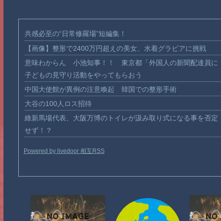
共感必至の“日常修羅場”短編集！
【画像】整形で2400万円超えの美女、水着グラビアに挑戦
意味わからん 小池知事！！ 東京都「外国人の新聞配達員に
子どもの見守り活動をやってもらおう
中国大使館が異例の注意喚起 韓国での整形手術
大谷の100人ロス招待
維新馬場代表、大阪万博のトイレが汲み取り式になる事を否定
せず！？
Powered by livedoor 相互RSS