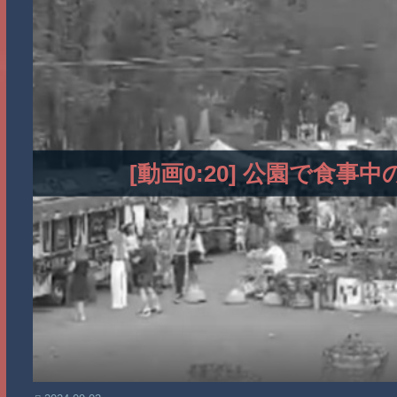
[動画0:20] 公園で食