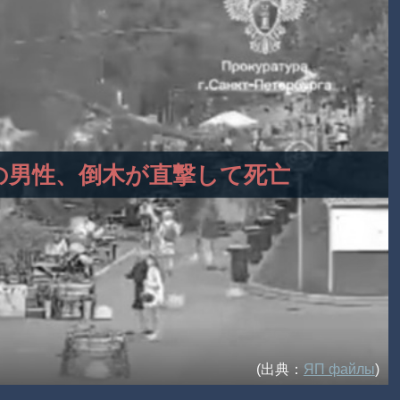
事中の男性、倒木が直撃して死亡
(出典：
ЯП файлы
)