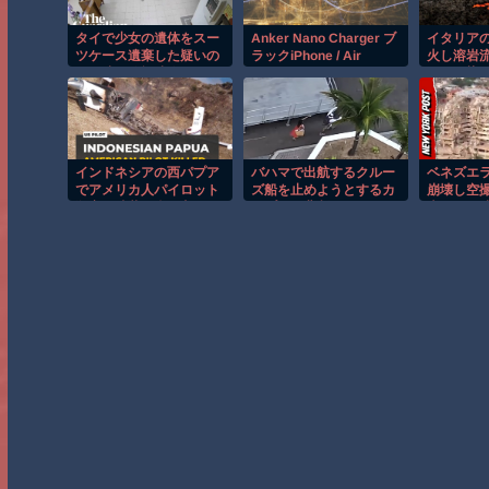
タイで少女の遺体をスー
Anker Nano Charger ブ
イタリア
ツケース遺棄した疑いの
ラックiPhone / Air
火し溶岩
男が映る監視映像。
MacBook Windows PC
ンジに染
iPad Android スマートフ
ォン ノートPC その他機
器対応
インドネシアの西パプア
バハマで出航するクルー
ベネズエ
でアメリカ人パイロット
ズ船を止めようとするカ
崩壊し空
殺害を武装組織が主張。
ップルの悲劇！！
大きさが