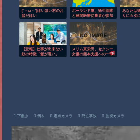
(´・ω・`)ほいほい村のお
ポーランド軍、衛生部隊
あなたは
盆だほい
と民間医療従事者が参加
りに五次
した戦場医療訓練を実
す 第41
施！
【悲報】仕事が出来ない
スリム真栄田、セクシー
奴の特徴「飯が遅い」
女優の熊本支援への一部
「運転下手」ｗｗｗｗｗ
の声にぴしゃり 「汚いお
ｗｗｗｗｗ
金と批判してる奴ら…」
下敷き
倒木
定点カメラ
死亡事故
監視カメラ