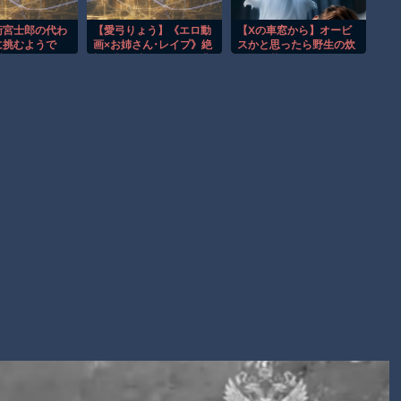
ラレコが（ノ∇`）
【朗報】大人気漫画「GANTZ」がAmazonでなんと全巻100円
衛宮士郎の代わ
【愛弓りょう】《エロ動
【Xの車窓から】オービ
に挑むようで
画×お姉さん･レイプ》絶
スかと思ったら野生の炊
ｗｗｗｗｗｗ
1話
望の檻の中で行われる非
飯器で草 ほか
情な尋問と過酷な運命に
まだ墓石があるだけマシと見るべきか。今はもう合葬墓ばかり
翻弄される女たちの地獄
絵図ｗ
Powered by livedoor 相互RSS