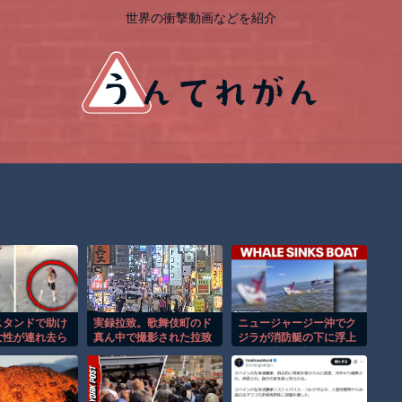
世界の衝撃動画などを紹介
スタンドで助け
実録拉致。歌舞伎町のド
ニュージャージー沖でク
女性が連れ去ら
真ん中で撮影された拉致
ジラが消防艇の下に浮上
！！
事件の映像がこちら。
し船が沈む衝撃映像！！