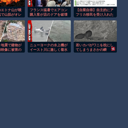
のエトナ山が噴
フランス猛暑でエアコン
【自業自得】自主的にア
流で山肌がオレ
購入客が店のドアを破壊
フリカ移民を受け入れた
まる！！
し殺到！！
スペインの左派活動家の
末路
ラ地震で建物が
ニューヨークの水上機が
若いカバがワニを枕にし
撮映像に被害の
イースト川に激しく着水
てしまうまさかの瞬
映る。
する恐怖の瞬間！！
間！！