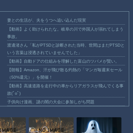
妻との生活が、夫をうつへ追い込んだ現実
【動画】よく助けられたな。岐阜の川で外国人が溺れてしまう
事故。
渡邊渚さん「私がPTSDと診断された当時、世間はまだPTSDと
いう言葉は浸透されていませんでした」
【動画】自動ドアの仕組みを理解した富山のツバメが賢い。
【朗報】Amazon、汗が飛び散る灼熱の「マンガ毎週末セール
（50%還元）」を開催！
【動画】高速道路を走行中の車からリアガラスが飛んでくる事
故(ﾟoﾟ)
子供向け漫画、謎の闇の大会に参加しがち問題
【動画】ロシアの空挺兵、パラシュートが開かずに墜落してし
まう。
【動画】両方馬鹿（笑）ミニストップでトラックと衝突したド