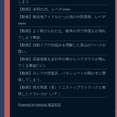
しまう
【動画】令和のJS、レベチwww
【動画】御当地アイドルだった頃の今田美桜、レベチ
www
【動画】よく助けられたな。岐阜の川で外国人が溺れ
てしまう事故。
【動画】自動ドアの仕組みを理解した富山のツバメが
賢い。
【動画】高速道路を走行中の車からリアガラスが飛ん
でくる事故(ﾟoﾟ)
【動画】ロシアの空挺兵、パラシュートが開かずに墜
落してしまう。
【動画】両方馬鹿（笑）ミニストップでトラックと衝
突したドラレコが（ノ∇`）
Powered by livedoor 相互RSS