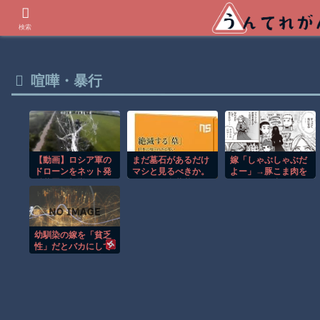
世界の衝撃動画などを紹介
検索
喧嘩・暴行
嫁「しゃぶしゃぶだ
【動画】ロシア軍の
まだ墓石があるだけ
ドローンをネット発
マシと見るべきか。
よー」→豚こま肉を
射装置で撃墜するウ
今はもう合葬墓ばか
パックごと出す
クライナ。
り
幼馴染の嫁を「貧乏
性」だとバカにして
いた結果ｗｗｗ 嫌わ
れた理由がコレｗｗ
ｗｗ