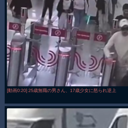
[動画0:20] 25歳無職の男さん、17歳少女に怒られ逆上