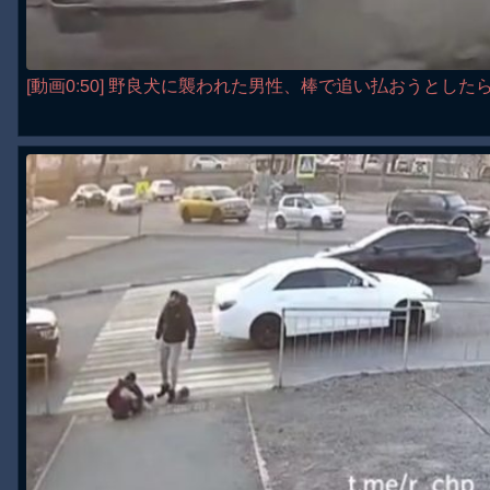
[動画0:50] 野良犬に襲われた男性、棒で追い払おうとした