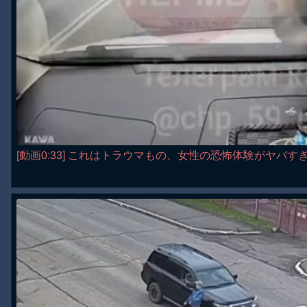
[動画0:33] これはトラウマもの、女性の恐怖体験がヤバす