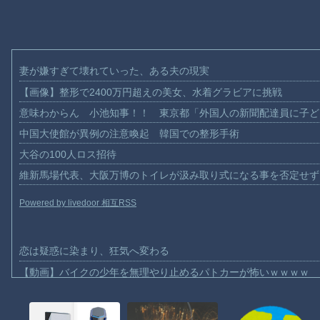
妻が嫌すぎて壊れていった、ある夫の現実
【画像】整形で2400万円超えの美女、水着グラビアに挑戦
意味わからん 小池知事！！ 東京都「外国人の新聞配達員に子ど
中国大使館が異例の注意喚起 韓国での整形手術
大谷の100人ロス招待
維新馬場代表、大阪万博のトイレが汲み取り式になる事を否定せず
Powered by livedoor 相互RSS
恋は疑惑に染まり、狂気へ変わる
【動画】バイクの少年を無理やり止めるパトカーが怖いｗｗｗｗ
【動画】世界一過酷なオフロードレースのコース設計が絶対におか
【悲報】テレ東の若手女子アナ「国民が勝手に我々取材陣にカメラ