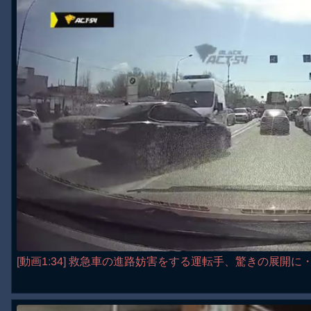
[動画1:34] 救急車の進路妨害をする運転手、驚きの展開に