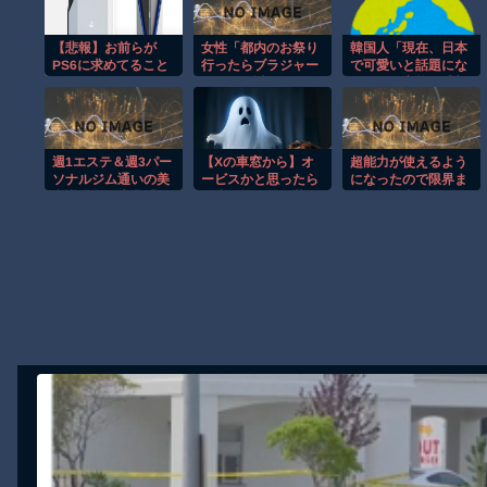
ｗｗｗｗ
【悲報】お前らが
女性「都内のお祭り
韓国人「現在、日本
【珍事】サッカーの試合が原因で交通事故が起きてしまう。
PS6に求めてること
行ったらブラジャー
で可愛いと話題にな
【動画】急病人？横須賀の国道16号でおかしな事故が撮影される
って何？ｗｗｗｗｗ
トパンツ透けまくっ
っている高校野球部
ｗｗｗｗｗ
た恐らくSHEINで買
のマネージャーがこ
Amazon「マンガ毎週末セール（50%還元）」アツいスポーツマ
ったペラペラの浴衣
ちら…」→「可愛
着てる女の子がい
い…（ﾌﾞﾙﾌﾞﾙ」＝韓
【群馬】デカいNinja乗りさん、後方確認しない軽四に当てられて
る」
国の反応
週1エステ＆週3パー
【Xの車窓から】オ
超能力が使えるよう
【動画】ビッグフットの正体が判明
ソナルジム通いの美
ービスかと思ったら
になったので限界ま
意識過剰な先輩「こ
野生の炊飯器で草
で極める事にした件
お前らがメイドイン韓国で認めてるもの 「キムチ」あと3つは？
れって普通だよ
ほか
その２
ね？」→私「真似で
AmazonのアツさMax！心も踊る「マンガ毎週末セール（50%還
きません…」の不毛
なやり取りに疲れ果
Powered by livedoor 相互RSS
てた・・・