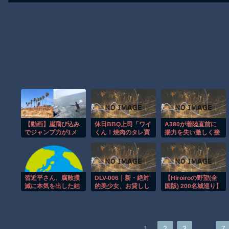
【動画】崖飛び込み
休日BBQ上司「ワイ
A380が着陸直前に
でジャンプ力が1メ
くん！焼肉のタレ買
揚力を失い激しく接
ートル足りなかった
ってきてくれる？」
地する衝撃の瞬
男の悲劇。
ワイ「！！？」
間！！
習近平さん、腐敗撲
DLV-006｜新・絶対
【Hiroiroの野望(全
滅に本気を出した結
的美少女、お貸しし
国版) 200名城巡り】
果…半年で53万
ます。 ACT.122 三
真夏の城廻りはもう
8000件ｗｗｗ
佳詩｜プレステージ
こりごり編
…
1
2
3
7